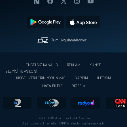
Tüm Uygulamalarımız
ENGELSİZ KANAL D
REKLAM
KÜNYE
İZLEYİCİ TEMSİLCİSİ
KİŞİSEL VERİLERİN KORUNMASI
YARDIM
İLETİŞİM
HATA BİLDİR
DİĞER
KANAL D © 2026. Her Hakkı Saklıdır.
Bilgi Toplumu Hizmetleri MKK tarafından sağlanmaktadır.