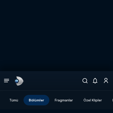
Arama
muhteşem ikili
ARAMA SONUÇLARI
Tümü
Bölümler
Fragmanlar
Özel Klipler
DİĞER SONUÇLAR