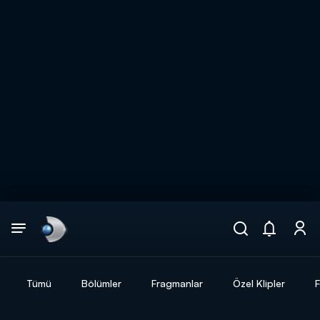
Arama
muhteşem ikili
ARAMA SONUÇLARI
Tümü
Bölümler
Fragmanlar
Özel Klipler
F
DİĞER SONUÇLAR