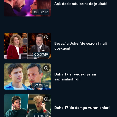
Aşk dedikodularını doğruladı!
00:02:12
Beyaz'la Joker'de sezon finali
coşkusu!
00:07:19
Daha 17 zirvedeki yerini
sağlamlaştırdı!
00:08:56
Daha 17'de damga vuran anlar!
00:05:12