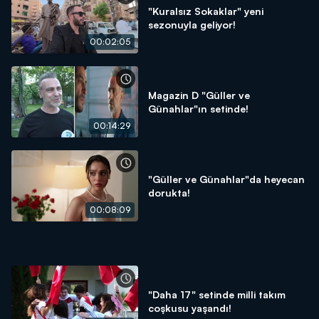
"Kuralsız Sokaklar" yeni
sezonuyla geliyor!
00:02:05
Magazin D "Güller ve
Günahlar"ın setinde!
00:14:29
"Güller ve Günahlar"da heyecan
dorukta!
00:08:09
"Daha 17" setinde milli takım
coşkusu yaşandı!