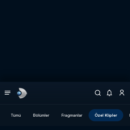
Arama
muhteşem ikili
ARAMA SONUÇLARI
Tümü
Bölümler
Fragmanlar
Özel Klipler
DİĞER SONUÇLAR