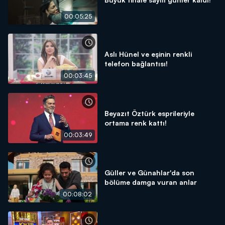
00:05:25
Aslı Hünel ve eşinin renkli
telefon bağlantısı!
00:03:45
Beyazıt Öztürk esprileriyle
ortama renk kattı!
00:03:49
Güller ve Günahlar'da son
bölüme damga vuran anlar
00:08:02