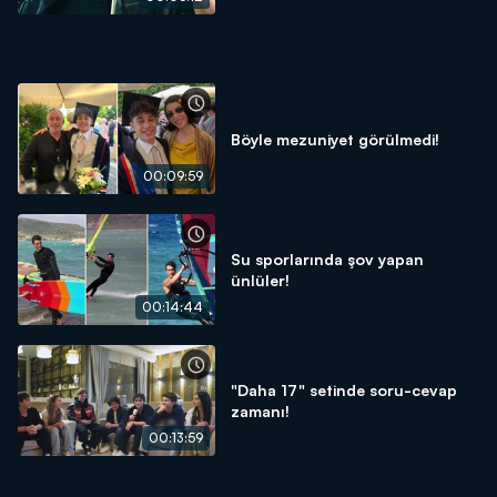
Böyle mezuniyet görülmedi!
00:09:59
Su sporlarında şov yapan
ünlüler!
00:14:44
"Daha 17" setinde soru-cevap
zamanı!
00:13:59