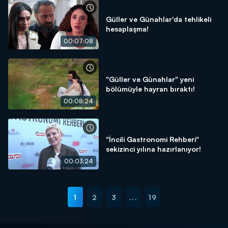
Güller ve Günahlar'da tehlikeli
hesaplaşma!
00:07:08
"Güller ve Günahlar" yeni
bölümüyle hayran bıraktı!
00:08:24
"İncili Gastronomi Rehberi"
sekizinci yılına hazırlanıyor!
00:03:24
1
2
3
...
19