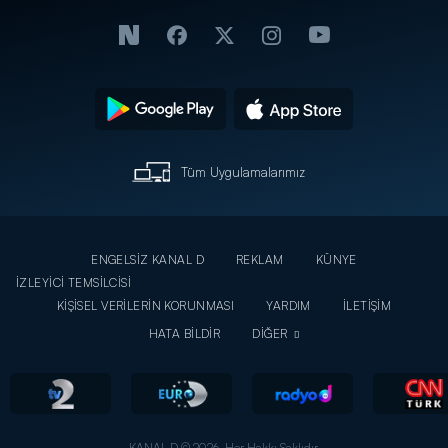
Tüm Uygulamalarımız
ENGELSİZ KANAL D
REKLAM
KÜNYE
İZLEYİCİ TEMSİLCİSİ
KİŞİSEL VERİLERİN KORUNMASI
YARDIM
İLETİŞİM
HATA BİLDİR
DİĞER
KANAL D © 2026. Her Hakkı Saklıdır.