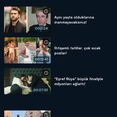
Aynı yaşta olduklarına
inanmayacaksınız!
00:11:24
İhtişamlı tatiller, çok sıcak
pozlar!
00:12:41
"Eşref Rüya" büyük finaliyle
milyonları ağlattı!
00:07:53