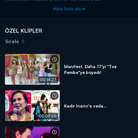
daha fazla oku
ÖZEL KLİPLER
Sırala
Manifest, Daha 17'yi "Toz
Pembe"ye boyadı!
00:14:27
Kadir İnanır'a veda...
00:03:20