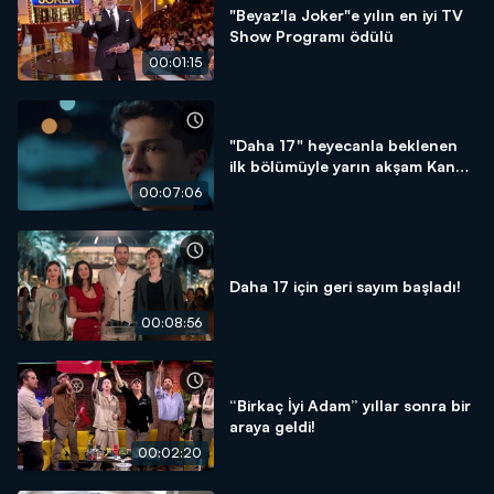
"Beyaz'la Joker"e yılın en iyi TV
Show Programı ödülü
00:01:15
"Daha 17" heyecanla beklenen
ilk bölümüyle yarın akşam Kanal
D'de
00:07:06
Daha 17 için geri sayım başladı!
00:08:56
“Birkaç İyi Adam” yıllar sonra bir
araya geldi!
00:02:20