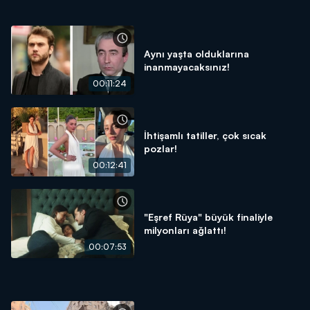
Aynı yaşta olduklarına
inanmayacaksınız!
00:11:24
İhtişamlı tatiller, çok sıcak
pozlar!
00:12:41
"Eşref Rüya" büyük finaliyle
milyonları ağlattı!
00:07:53