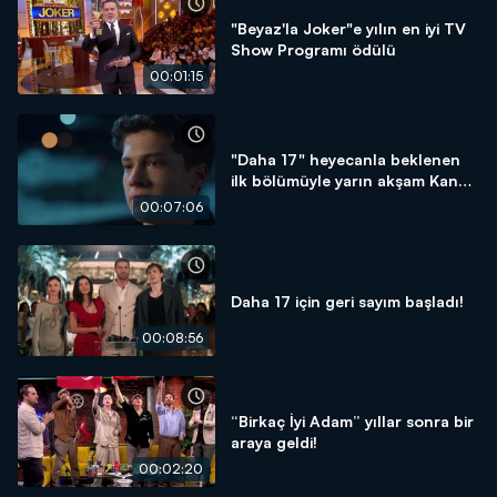
"Beyaz'la Joker"e yılın en iyi TV
Show Programı ödülü
00:01:15
"Daha 17" heyecanla beklenen
ilk bölümüyle yarın akşam Kanal
D'de
00:07:06
Daha 17 için geri sayım başladı!
00:08:56
“Birkaç İyi Adam” yıllar sonra bir
araya geldi!
00:02:20