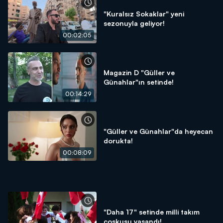
"Kuralsız Sokaklar" yeni
sezonuyla geliyor!
00:02:05
Magazin D "Güller ve
Günahlar"ın setinde!
00:14:29
"Güller ve Günahlar"da heyecan
dorukta!
00:08:09
"Daha 17" setinde milli takım
coşkusu yaşandı!