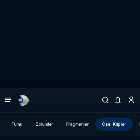
Arama
muhteşem ikili
ARAMA SONUÇLARI
Tümü
Bölümler
Fragmanlar
Özel Klipler
DİĞER SONUÇLAR