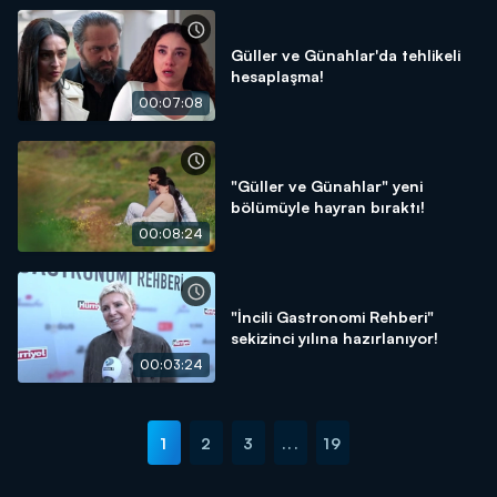
Güller ve Günahlar'da tehlikeli
hesaplaşma!
00:07:08
"Güller ve Günahlar" yeni
bölümüyle hayran bıraktı!
00:08:24
"İncili Gastronomi Rehberi"
sekizinci yılına hazırlanıyor!
00:03:24
1
2
3
...
19