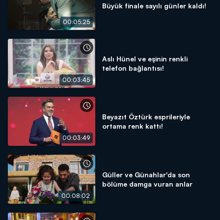
Büyük finale sayılı günler kaldı!
00:05:25
Aslı Hünel ve eşinin renkli
telefon bağlantısı!
00:03:45
Beyazıt Öztürk esprileriyle
ortama renk kattı!
00:03:49
Güller ve Günahlar'da son
bölüme damga vuran anlar
00:08:02