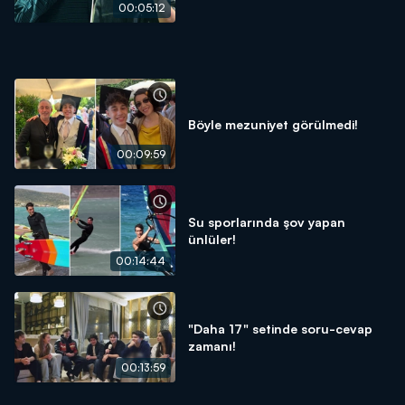
00:05:12
Böyle mezuniyet görülmedi!
00:09:59
Su sporlarında şov yapan
ünlüler!
00:14:44
"Daha 17" setinde soru-cevap
zamanı!
00:13:59