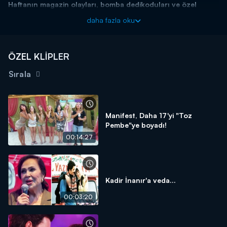
Haftanın magazin olayları, bomba dedikoduları ve özel
haberleriyle Magazin D Cumartesi, Kanal D'de!
daha fazla oku
ÖZEL KLİPLER
Sırala
Manifest, Daha 17'yi "Toz
Pembe"ye boyadı!
00:14:27
Kadir İnanır'a veda...
00:03:20