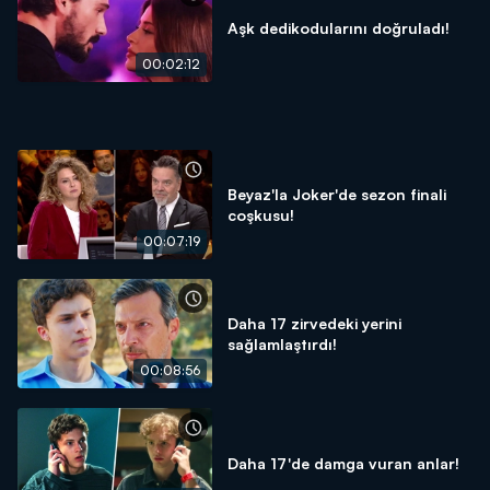
Aşk dedikodularını doğruladı!
00:02:12
Beyaz'la Joker'de sezon finali
coşkusu!
00:07:19
Daha 17 zirvedeki yerini
sağlamlaştırdı!
00:08:56
Daha 17'de damga vuran anlar!