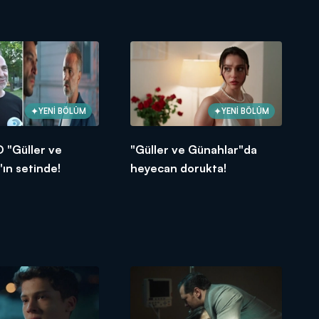
YENİ BÖLÜM
YENİ BÖLÜM
 "Güller ve
"Güller ve Günahlar"da
ın setinde!
heyecan dorukta!