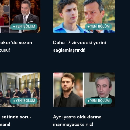
YENİ BÖLÜM
YENİ BÖLÜM
Joker'de sezon
Daha 17 zirvedeki yerini
kusu!
sağlamlaştırdı!
YENİ BÖLÜM
YENİ BÖLÜM
 setinde soru-
Aynı yaşta olduklarına
manı!
inanmayacaksınız!