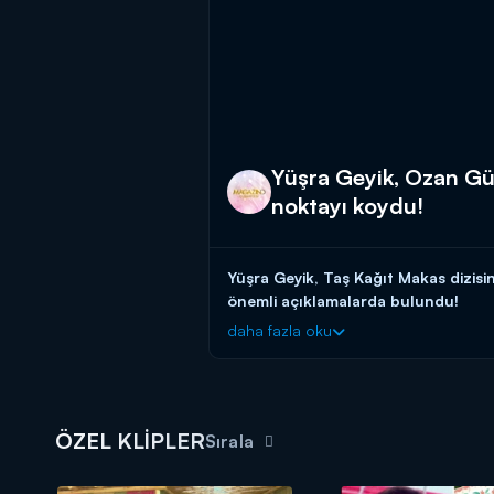
Yüşra Geyik, Ozan Güv
noktayı koydu!
Yüşra Geyik, Taş Kağıt Makas dizisi
önemli açıklamalarda bulundu!
daha fazla oku
Haftanın magazin olayları, bomba d
ÖZEL KLİPLER
Sırala