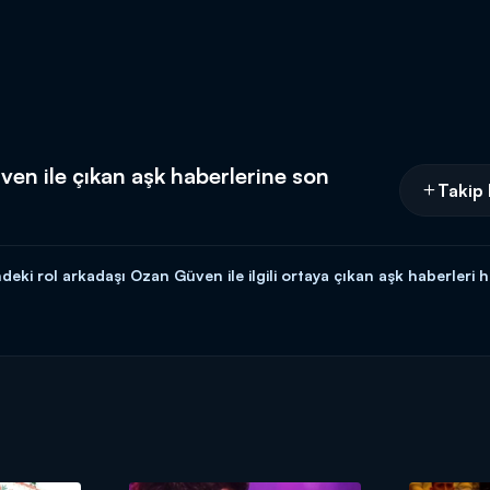
en ile çıkan aşk haberlerine son
Takip 
ndeki rol arkadaşı Ozan Güven ile ilgili ortaya çıkan aşk haberler
edikoduları ve özel haberleriyle Magazin D Cumartesi, Kanal D'de!