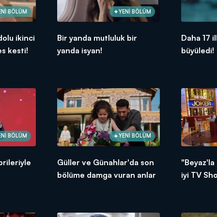
ENİ BÖLÜM
YENİ BÖLÜM
olu ikinci
Bir yanda mutluluk bir
Daha 17 i
s kesti!
yanda isyan!
büyüledi!
ENİ BÖLÜM
YENİ BÖLÜM
rileriyle
Güller ve Günahlar'da son
"Beyaz'la
!
bölüme damga vuran anlar
iyi TV Sh