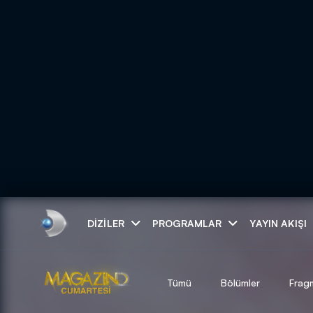
Arama
DIZILER
PROGRAMLAR
YAYIN AKIŞI
ARAMA SONUÇLAR
Tümü
Bölümler
Frag