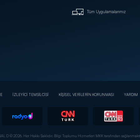
Tüm Uygulamalarımız
YE
İZLEYİCİ TEMSİLCİSİ
KİŞİSEL VERİLERİN KORUNMASI
YARDIM
AL D © 2026. Her Hakkı Saklıdır.
Bilgi Toplumu Hizmetleri MKK tarafından sağlanmakta