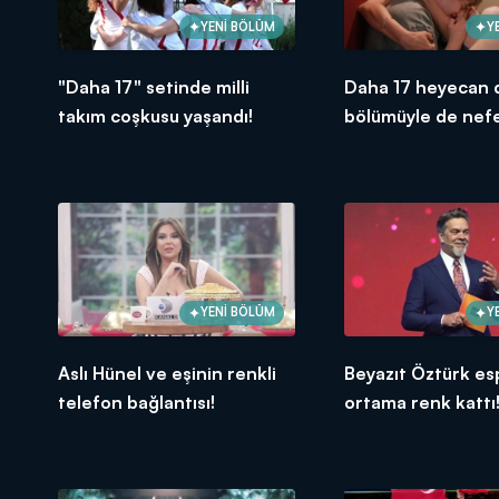
YENİ BÖLÜM
Y
"Daha 17" setinde milli
Daha 17 heyecan d
takım coşkusu yaşandı!
bölümüyle de nefe
YENİ BÖLÜM
Y
Aslı Hünel ve eşinin renkli
Beyazıt Öztürk esp
telefon bağlantısı!
ortama renk kattı