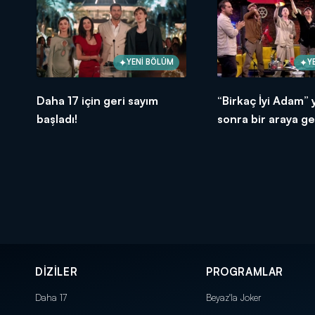
YENİ BÖLÜM
Y
Daha 17 için geri sayım
“Birkaç İyi Adam” y
başladı!
sonra bir araya gel
DİZİLER
PROGRAMLAR
Daha 17
Beyaz'la Joker