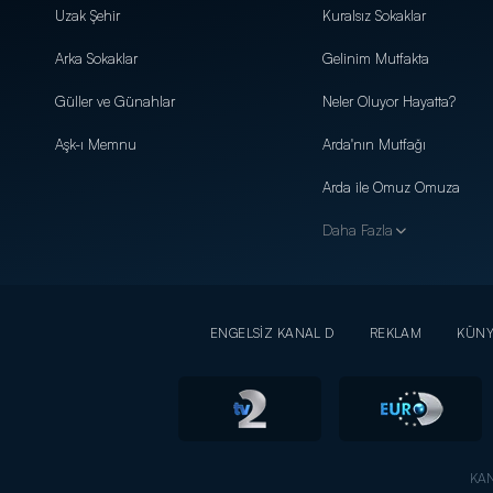
Uzak Şehir
Kuralsız Sokaklar
Arka Sokaklar
Gelinim Mutfakta
Güller ve Günahlar
Neler Oluyor Hayatta?
Aşk-ı Memnu
Arda'nın Mutfağı
Arda ile Omuz Omuza
Daha Fazla
ENGELSİZ KANAL D
REKLAM
KÜN
KAN