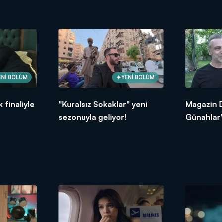
ENİ BÖLÜM
YENİ BÖLÜM
 finaliyle
"Kuralsız Sokaklar" yeni
Magazin D
sezonuyla geliyor!
Günahlar"