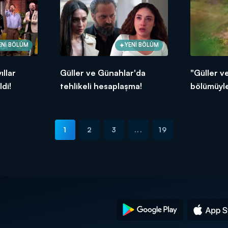
ENİ BÖLÜM
YENİ BÖLÜM
ıllar
Güller ve Günahlar'da
"Güller v
di!
tehlikeli hesaplaşma!
bölümüyle
1
2
3
...
19