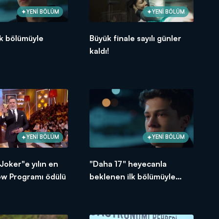
YENİ BÖLÜM
YENİ BÖLÜM
lk bölümüyle
Büyük finale sayılı günler
kaldı!
YENİ BÖLÜM
YENİ BÖLÜM
 Joker"e yılın en
"Daha 17" heyecanla
ow Programı ödülü
beklenen ilk bölümüyle
yarın akşam Kanal D'de