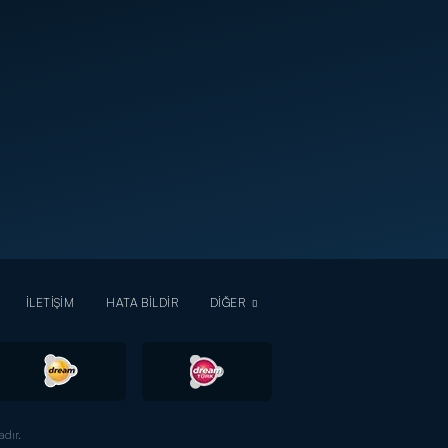
İLETİŞİM
HATA BİLDİR
DİĞER
dır.