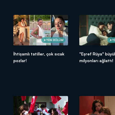
YENİ BÖLÜM
Y
İhtişamlı tatiller, çok sıcak
"Eşref Rüya" büyük
pozlar!
milyonları ağlattı!