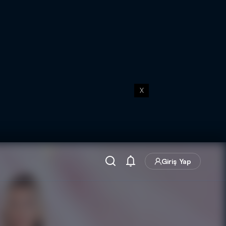
X
Giriş Yap