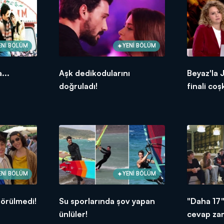
ENİ BÖLÜM
YENİ BÖLÜM
...
Aşk dedikodularını
Beyaz'la 
doğruladı!
finali coş
ENİ BÖLÜM
YENİ BÖLÜM
örülmedi!
Su sporlarında şov yapan
"Daha 17"
ünlüler!
cevap za