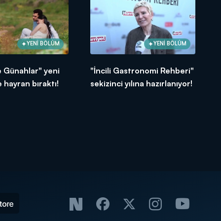
YENİ BÖLÜM
YENİ BÖLÜM
e Günahlar" yeni
"İncili Gastronomi Rehberi"
 hayran bıraktı!
sekizinci yılına hazırlanıyor!