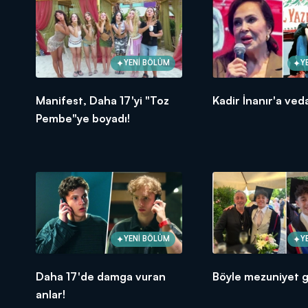
YENİ BÖLÜM
Y
Manifest, Daha 17'yi "Toz
Kadir İnanır'a veda
Pembe"ye boyadı!
YENİ BÖLÜM
Y
Daha 17'de damga vuran
Böyle mezuniyet g
anlar!