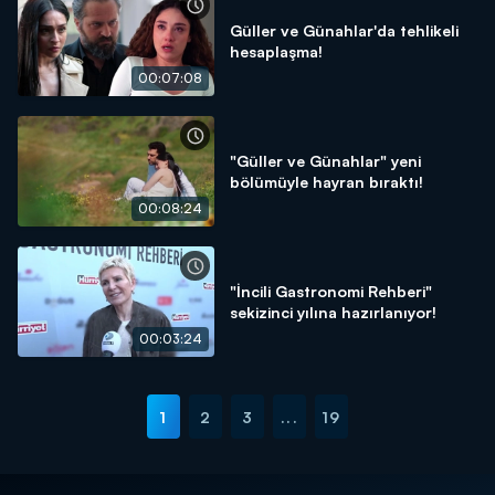
Güller ve Günahlar'da tehlikeli
hesaplaşma!
00:07:08
"Güller ve Günahlar" yeni
bölümüyle hayran bıraktı!
00:08:24
"İncili Gastronomi Rehberi"
sekizinci yılına hazırlanıyor!
00:03:24
1
2
3
...
19