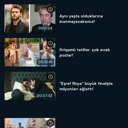
Aynı yaşta olduklarına
inanmayacaksınız!
00:11:24
İhtişamlı tatiller, çok sıcak
pozlar!
00:12:41
"Eşref Rüya" büyük finaliyle
milyonları ağlattı!
00:07:53