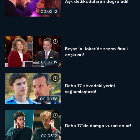
Aşk dedikodularını doğruladı!
00:02:12
Beyaz'la Joker'de sezon finali
coşkusu!
00:07:19
Daha 17 zirvedeki yerini
sağlamlaştırdı!
00:08:56
Daha 17'de damga vuran anlar!
00:05:12