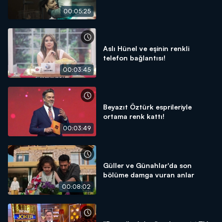
00:05:25
Aslı Hünel ve eşinin renkli
telefon bağlantısı!
00:03:45
Beyazıt Öztürk esprileriyle
ortama renk kattı!
00:03:49
Güller ve Günahlar'da son
bölüme damga vuran anlar
00:08:02