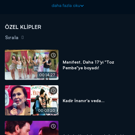
Haftanın magazin olayları, bomba dedikoduları ve özel
daha fazla oku
haberleriyle Magazin D Cumartesi, Kanal D'de!
ÖZEL KLİPLER
Sırala
Manifest, Daha 17'yi "Toz
Pembe"ye boyadı!
00:14:27
Kadir İnanır'a veda...
00:03:20