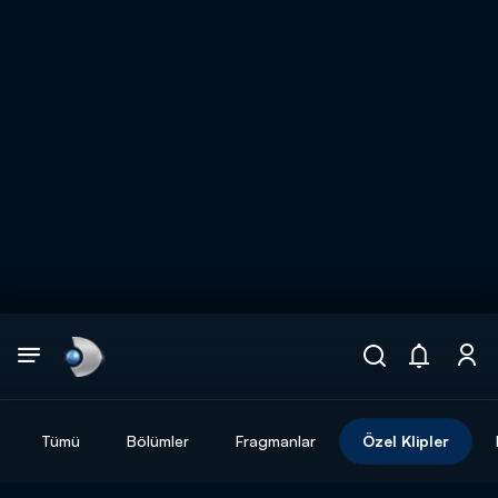
Arama
muhteşem ikili
ARAMA SONUÇLARI
Tümü
Bölümler
Fragmanlar
Özel Klipler
DİĞER SONUÇLAR