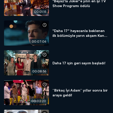
"Beyaz'la Joker"e yılın en iyi TV
Show Programı ödülü
00:01:15
"Daha 17" heyecanla beklenen
ilk bölümüyle yarın akşam Kanal
D'de
00:07:06
Daha 17 için geri sayım başladı!
00:08:56
“Birkaç İyi Adam” yıllar sonra bir
araya geldi!
00:02:20