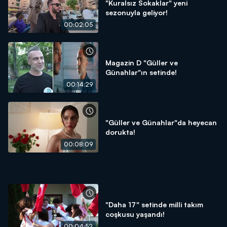
"Kuralsız Sokaklar" yeni
sezonuyla geliyor!
00:02:05
Magazin D "Güller ve
Günahlar"ın setinde!
00:14:29
"Güller ve Günahlar"da heyecan
dorukta!
00:08:09
"Daha 17" setinde milli takım
coşkusu yaşandı!
00:04:52