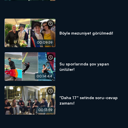
Böyle mezuniyet görülmedi!
00:09:59
Su sporlarında şov yapan
ünlüler!
00:14:44
"Daha 17" setinde soru-cevap
zamanı!
00:13:59