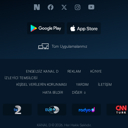
Tüm Uygulamalarımız
ENGELSİZ KANAL D
REKLAM
KÜNYE
İZLEYİCİ TEMSİLCİSİ
KİŞİSEL VERİLERİN KORUNMASI
YARDIM
İLETİŞİM
HATA BİLDİR
DİĞER
KANAL D © 2026. Her Hakkı Saklıdır.