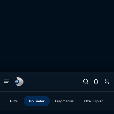
Arama
muhteşem ikili
ARAMA SONUÇLARI
Tümü
Bölümler
Fragmanlar
Özel Klipler
DİĞER SONUÇLAR