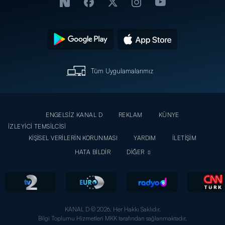
Tüm Uygulamalarımız
ENGELSİZ KANAL D
REKLAM
KÜNYE
İZLEYİCİ TEMSİLCİSİ
KİŞİSEL VERİLERİN KORUNMASI
YARDIM
İLETİŞİM
HATA BİLDİR
DİĞER
KANAL D © 2026. Her Hakkı Saklıdır.
Bilgi Toplumu Hizmetleri MKK tarafından sağlanmaktadır.