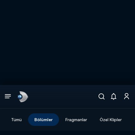
Arama
muhteşem ikili
ARAMA SONUÇLARI
Tümü
Bölümler
Fragmanlar
Özel Klipler
DİĞER SONUÇLAR