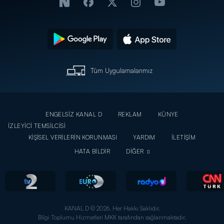
Tüm Uygulamalarımız
ENGELSİZ KANAL D
REKLAM
KÜNYE
İZLEYİCİ TEMSİLCİSİ
KİŞİSEL VERİLERİN KORUNMASI
YARDIM
İLETİŞİM
HATA BİLDİR
DİĞER
KANAL D © 2026. Her Hakkı Saklıdır.
Bilgi Toplumu Hizmetleri MKK tarafından sağlanmaktadır.