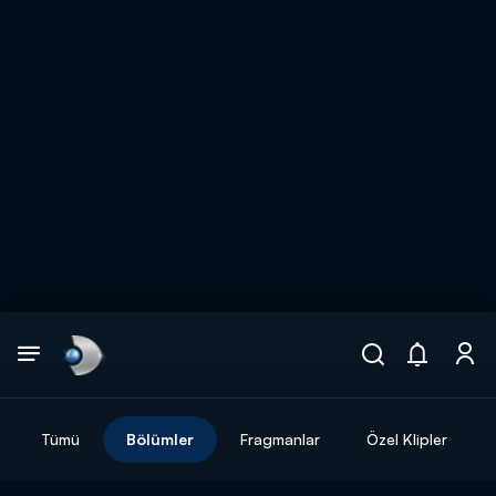
Arama
muhteşem ikili
ARAMA SONUÇLARI
Tümü
Bölümler
Fragmanlar
Özel Klipler
DİĞER SONUÇLAR