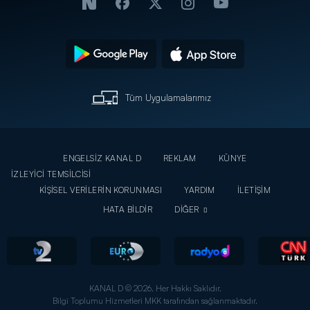
Tüm Uygulamalarımız
ENGELSİZ KANAL D
REKLAM
KÜNYE
İZLEYİCİ TEMSİLCİSİ
KİŞİSEL VERİLERİN KORUNMASI
YARDIM
İLETİŞİM
HATA BİLDİR
DİĞER
KANAL D © 2026. Her Hakkı Saklıdır.
Bilgi Toplumu Hizmetleri MKK tarafından sağlanmaktadır.