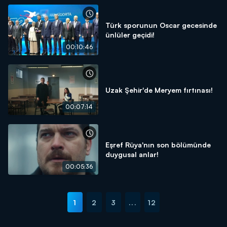
Türk sporunun Oscar gecesinde
ünlüler geçidi!
00:10:46
Uzak Şehir'de Meryem fırtınası!
00:07:14
Eşref Rüya'nın son bölümünde
duygusal anlar!
00:05:36
1
2
3
...
12