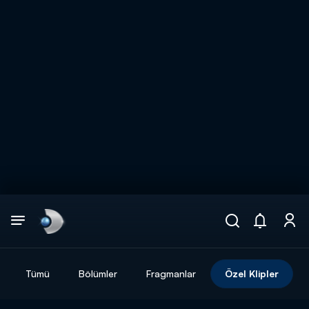
Arama
muhteşem ikili
ARAMA SONUÇLARI
Tümü
Bölümler
Fragmanlar
Özel Klipler
DİĞER SONUÇLAR