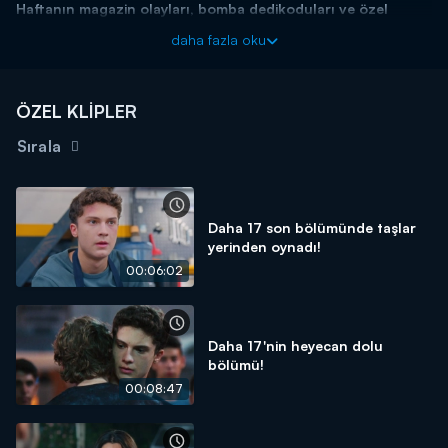
Haftanın magazin olayları, bomba dedikoduları ve özel
haberleriyle Magazin D Pazar, Kanal D'de!
daha fazla oku
ÖZEL KLİPLER
Sırala
Daha 17 son bölümünde taşlar
yerinden oynadı!
00:06:02
Daha 17'nin heyecan dolu
bölümü!
00:08:47