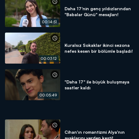
Daha 17'nin genç yıldızlarından
"Babalar Günü" mesajları!
00:14:51
Kuralsız Sokaklar ikinci sezona
nefes kesen bir bölümle başladı!
00:03:12
"Daha 17" ile büyük buluşmaya
saatler kaldı
00:05:49
Cihan'ın romantizmi Alya'nın
ayaklarını yerden kesti!