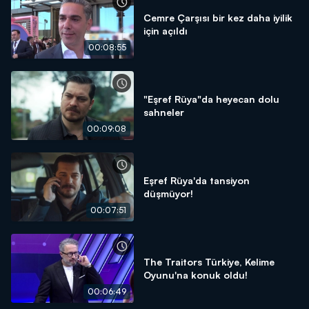
Cemre Çarşısı bir kez daha iyilik
için açıldı
00:08:55
"Eşref Rüya"da heyecan dolu
sahneler
00:09:08
Eşref Rüya'da tansiyon
düşmüyor!
00:07:51
The Traitors Türkiye, Kelime
Oyunu'na konuk oldu!
00:06:49