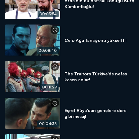
Arda'nın bu haftaki konuğu Burç
Kümbetlioğlu!
00:03:54
Celo Ağa tansiyonu yükseltti!
00:08:40
The Traitors Türkiye'de nefes
kesen anlar!
00:11:29
Eşref Rüya'dan gençlere ders
gibi mesaj!
00:04:38