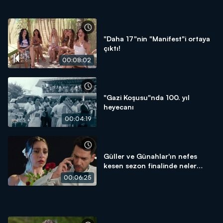
"Daha 17"nin "Manifest"i ortaya
çıktı!
00:08:02
"Gazi Koşusu"nda 100. yıl
heyecanı
00:04:19
Güller ve Günahlar'ın nefes
kesen sezon finalinde neler
yaşandı?
00:06:25