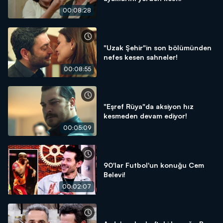
00:08:28
"Uzak Şehir"in son bölümünden
nefes kesen sahneler!
00:08:55
"Eşref Rüya"da aksiyon hız
kesmeden devam ediyor!
00:05:09
90'lar Futbol'un konuğu Cem
Belevi!
00:02:07