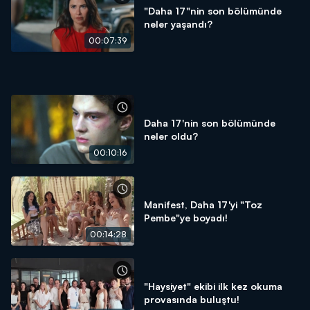
"Daha 17"nin son bölümünde
neler yaşandı?
00:07:39
Daha 17'nin son bölümünde
neler oldu?
00:10:16
Manifest, Daha 17'yi "Toz
Pembe"ye boyadı!
00:14:28
"Haysiyet" ekibi ilk kez okuma
provasında buluştu!