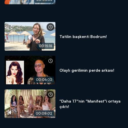
Tatilin başkenti Bodrum!
00:15:18
Olaylı gerilimin perde arkası!
00:06:02
"Daha 17"nin "Manifest"i ortaya
çıktı!
00:08:02