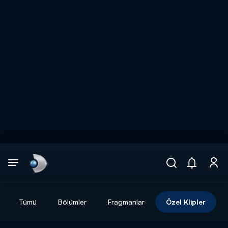
Arama
muhteşem ikili
ARAMA SONUÇLARI
Tümü
Bölümler
Fragmanlar
Özel Klipler
DİĞER SONUÇLAR