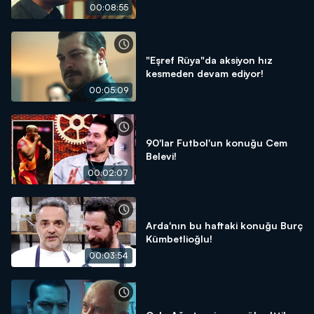
00:08:55
"Eşref Rüya"da aksiyon hız
kesmeden devam ediyor!
00:05:09
90'lar Futbol'un konuğu Cem
Belevi!
00:02:07
Arda'nın bu haftaki konuğu Burç
Kümbetlioğlu!
00:03:54