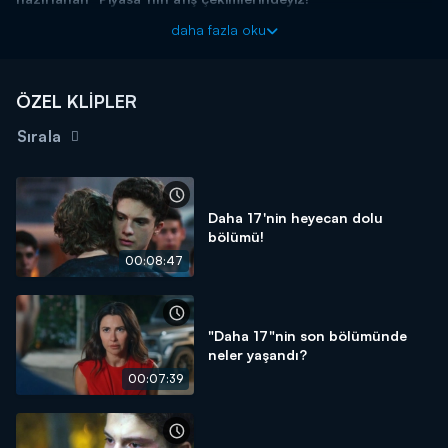
Haftanın magazin olayları, bomba dedikoduları ve özel
daha fazla oku
haberleriyle Magazin D Pazar, Kanal D'de!
ÖZEL KLİPLER
Sırala
Daha 17'nin heyecan dolu
bölümü!
00:08:47
"Daha 17"nin son bölümünde
neler yaşandı?
00:07:39