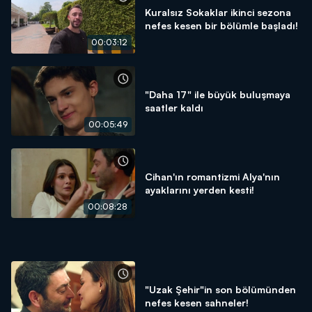
Kuralsız Sokaklar ikinci sezona
nefes kesen bir bölümle başladı!
00:03:12
"Daha 17" ile büyük buluşmaya
saatler kaldı
00:05:49
Cihan'ın romantizmi Alya'nın
ayaklarını yerden kesti!
00:08:28
"Uzak Şehir"in son bölümünden
nefes kesen sahneler!