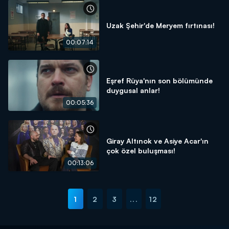
Uzak Şehir'de Meryem fırtınası!
00:07:14
Eşref Rüya'nın son bölümünde
duygusal anlar!
00:05:36
Giray Altınok ve Asiye Acar'ın
çok özel buluşması!
00:13:06
1
2
3
...
12