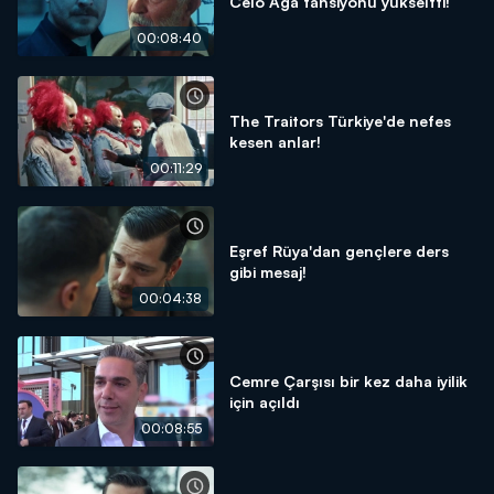
Celo Ağa tansiyonu yükseltti!
00:08:40
The Traitors Türkiye'de nefes
kesen anlar!
00:11:29
Eşref Rüya'dan gençlere ders
gibi mesaj!
00:04:38
Cemre Çarşısı bir kez daha iyilik
için açıldı
00:08:55