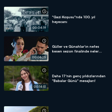
"Gazi Koşusu"nda 100. yıl
heyecanı
00:04:19
Güller ve Günahlar'ın nefes
kesen sezon finalinde neler
yaşandı?
00:06:25
Daha 17'nin genç yıldızlarından
"Babalar Günü" mesajları!
00:14:51