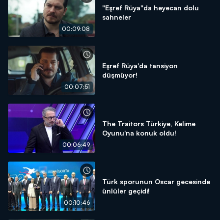
"Eşref Rüya"da heyecan dolu
sahneler
00:09:08
Eşref Rüya'da tansiyon
düşmüyor!
00:07:51
The Traitors Türkiye, Kelime
Oyunu'na konuk oldu!
00:06:49
Türk sporunun Oscar gecesinde
ünlüler geçidi!
00:10:46