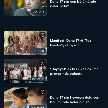
Daha 17'nin son bölümünde
neler oldu?
00:10:16
Manifest, Daha 17'yi "Toz
Pembe"ye boyadı!
00:14:28
"Haysiyet" ekibi ilk kez okuma
provasında buluştu!
00:12:56
Daha 17'nin heyecan dolu son
bölümünde neler oldu?
00:06:54