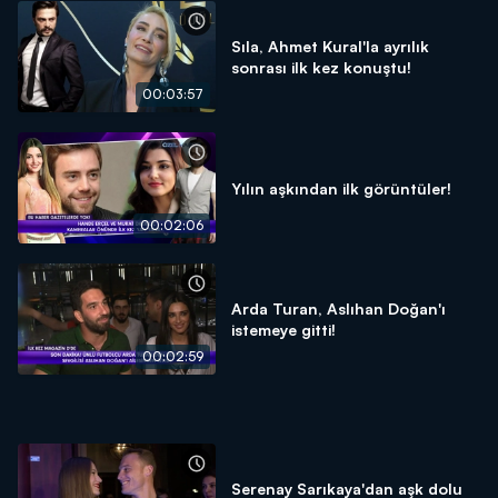
Sıla, Ahmet Kural'la ayrılık
sonrası ilk kez konuştu!
00:03:57
Yılın aşkından ilk görüntüler!
00:02:06
Arda Turan, Aslıhan Doğan'ı
istemeye gitti!
00:02:59
Serenay Sarıkaya'dan aşk dolu