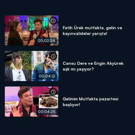
Fatih Ürek mutfakta, gelin ve
kayınvalideler yarışta!
00:02:24
Cansu Dere ve Engin Akyürek
aşk mı yaşıyor?
00:04:12
Gelinim Mutfakta pazartesi
başlıyor!
00:04:25