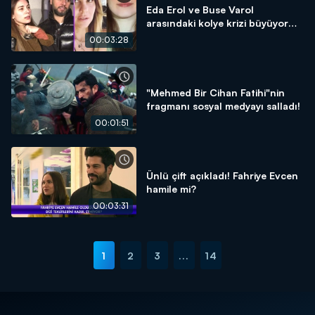
Eda Erol ve Buse Varol
arasındaki kolye krizi büyüyor
mu?
00:03:28
"Mehmed Bir Cihan Fatihi"nin
fragmanı sosyal medyayı salladı!
00:01:51
Ünlü çift açıkladı! Fahriye Evcen
hamile mi?
00:03:31
1
2
3
...
14