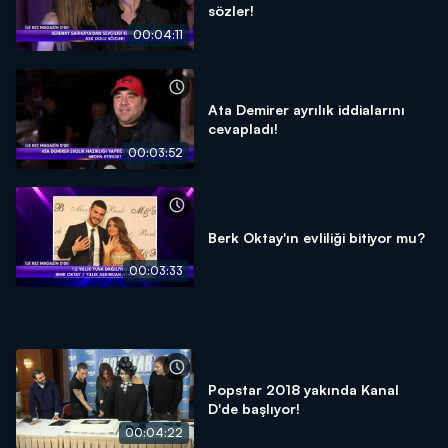
sözler!
00:04:11
Ata Demirer ayrılık iddialarını
cevapladı!
00:03:52
Berk Oktay'ın evliliği bitiyor mu?
00:03:33
Popstar 2018 yakında Kanal
D'de başlıyor!
00:04:22