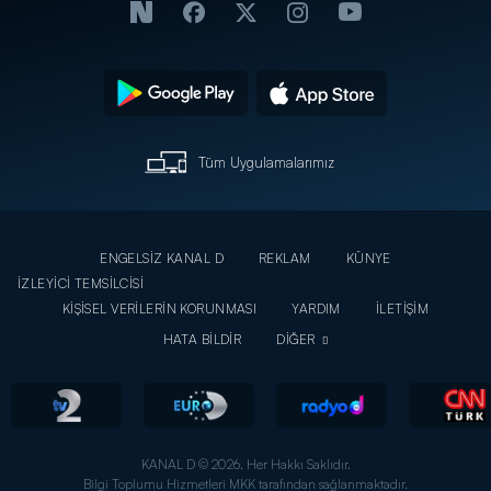
Tüm Uygulamalarımız
ENGELSİZ KANAL D
REKLAM
KÜNYE
İZLEYİCİ TEMSİLCİSİ
KİŞİSEL VERİLERİN KORUNMASI
YARDIM
İLETİŞİM
HATA BİLDİR
DİĞER
KANAL D © 2026. Her Hakkı Saklıdır.
Bilgi Toplumu Hizmetleri MKK tarafından sağlanmaktadır.