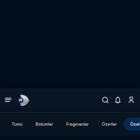
Arama
muhteşem ikili
ARAMA SONUÇLARI
Tümü
Bölümler
Fragmanlar
Özetler
Özel
DİĞER SONUÇLAR