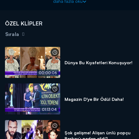
daha fazla oku
Haftanın magazin olayları, bomba dedikoduları ve özel
haberleriyle Magazin D, Kanal D'de!
ÖZEL KLİPLER
Sırala
Dünya Bu Kıyafetleri Konuşuyor!
00:00:06
Magazin D'ye Bir Ödül Daha!
01:13:04
Şok gelişme! Alişan ünlü popçu
Berkay’ı neden sildi?