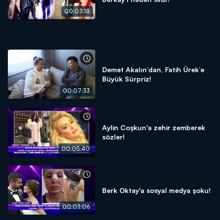
00:03:18
Demet Akalın’dan, Fatih Ürek’e
Büyük Sürpriz!
00:07:33
Aylin Coşkun'a zehir zemberek
sözler!
00:05:40
Berk Oktay'a sosyal medya şoku!
00:03:06