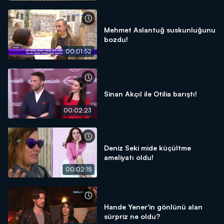
Mehmet Aslantuğ suskunluğunu
bozdu!
00:01:52
Sinan Akçıl ile Otilia barıştı!
00:02:23
Deniz Seki mide küçültme
ameliyatı oldu!
00:02:15
Hande Yener'in gönlünü alan
sürpriz ne oldu?