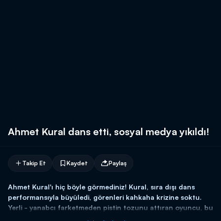
Ahmet Kural dans etti, sosyal medya yıkıldı!
Takip Et
Kaydet
Paylaş
Ahmet Kural'ı hiç böyle görmediniz! Kural, sıra dışı dans
performansıyla büyüledi, görenleri kahkaha krizine soktu.
Yerli - yanabcı farketmeden pistin tozunu attıran oyuncu, bu
halleriyle de çok güldürdü...