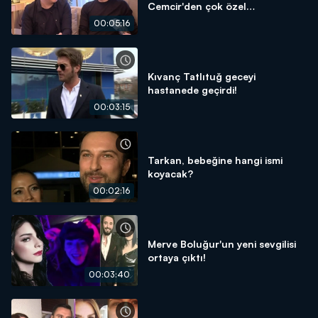
Cemcir'den çok özel
açıklamalar!
00:05:16
Kıvanç Tatlıtuğ geceyi
hastanede geçirdi!
00:03:15
Tarkan, bebeğine hangi ismi
koyacak?
00:02:16
Merve Boluğur'un yeni sevgilisi
ortaya çıktı!
00:03:40