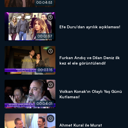
00:04:53
Efe Duru'dan ayrılık açıklaması!
00:01:57
Furkan Andıç ve Dilan Deniz ilk
kez el ele görüntülendi!
00:03:15
Volkan Konak'ın Olaylı Yaş Günü
Kutlaması!
00:04:01
Ahmet Kural ile Murat