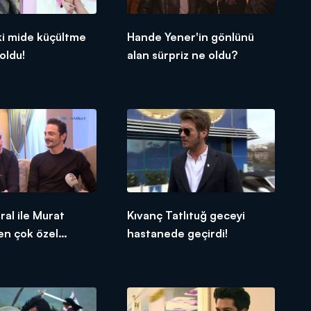
ki mide küçültme
Hande Yener'in gönlünü
oldu!
alan sürpriz ne oldu?
al ile Murat
Kıvanç Tatlıtuğ geceyi
en çok özel
hastanede geçirdi!
ar!