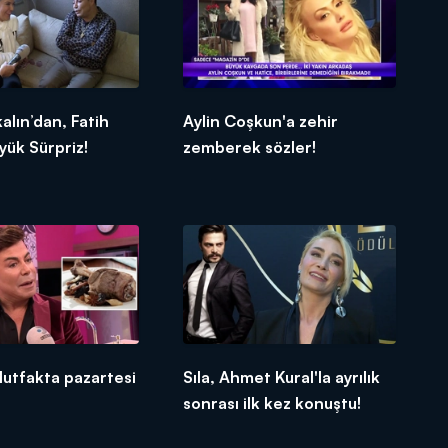
lın’dan, Fatih
Aylin Coşkun'a zehir
yük Sürpriz!
zemberek sözler!
utfakta pazartesi
Sıla, Ahmet Kural'la ayrılık
sonrası ilk kez konuştu!