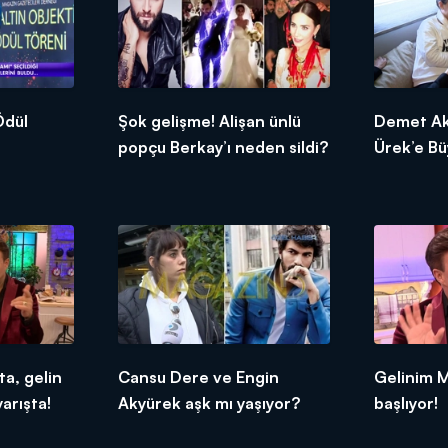
Şok gelişme! Alişan ünlü
Demet Aka
popçu Berkay’ı neden sildi?
Ürek’e Bü
a, gelin
Cansu Dere ve Engin
Gelinim M
arışta!
Akyürek aşk mı yaşıyor?
başlıyor!