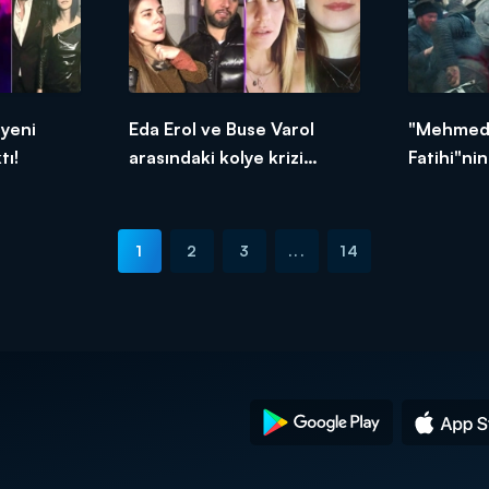
 yeni
Eda Erol ve Buse Varol
"Mehmed 
tı!
arasındaki kolye krizi
Fatihi"ni
büyüyor mu?
medyayı s
1
2
3
...
14