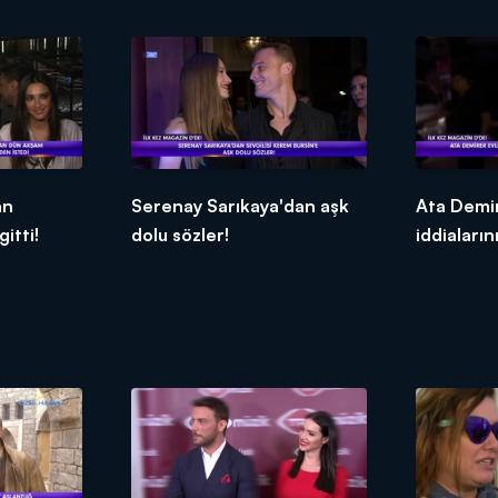
an
Serenay Sarıkaya'dan aşk
Ata Demir
itti!
dolu sözler!
iddiaların