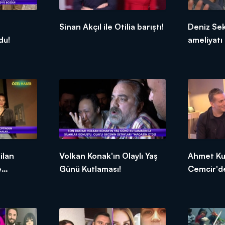
Sinan Akçıl ile Otilia barıştı!
Deniz Se
du!
ameliyatı 
ilan
Volkan Konak'ın Olaylı Yaş
Ahmet Kur
e
Günü Kutlaması!
Cemcir'd
açıklamal