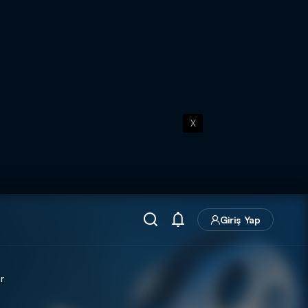
X
Giriş Yap
r