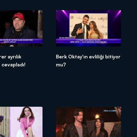
er ayrılık
Berk Oktay'ın evliliği bitiyor
ı cevapladı!
mu?