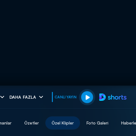
muhteşem ikili
DAHA FAZLA
CANLI YAYIN
I
manlar
Özetler
Özel Klipler
Foto Galeri
Haberle