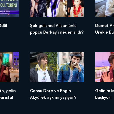
Şok gelişme! Alişan ünlü
Demet Aka
popçu Berkay’ı neden sildi?
Ürek’e Bü
a, gelin
Cansu Dere ve Engin
Gelinim M
arışta!
Akyürek aşk mı yaşıyor?
başlıyor!