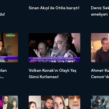
Sinan Akçıl ile Otilia barıştı!
Deniz Se
du!
ameliyatı 
ilan
Volkan Konak'ın Olaylı Yaş
Ahmet Kur
e
Günü Kutlaması!
Cemcir'd
açıklamal