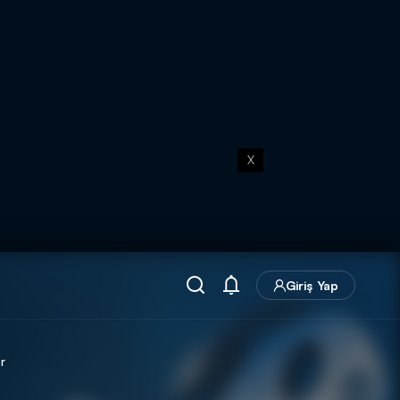
X
Giriş Yap
r