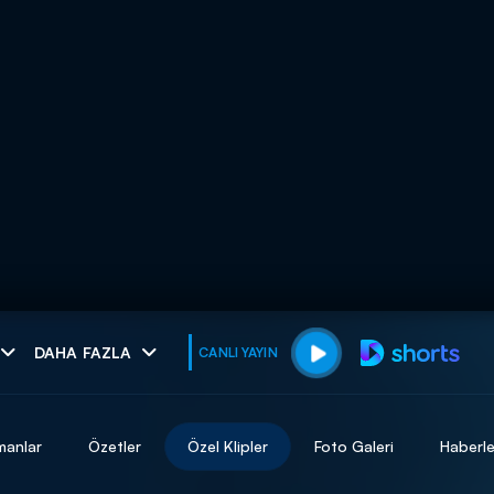
muhteşem ikili
DAHA FAZLA
CANLI YAYIN
I
manlar
Özetler
Özel Klipler
Foto Galeri
Haberle