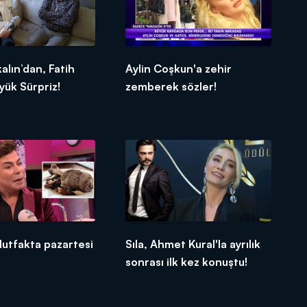
lın’dan, Fatih
Aylin Coşkun'a zehir
yük Sürpriz!
zemberek sözler!
utfakta pazartesi
Sıla, Ahmet Kural'la ayrılık
sonrası ilk kez konuştu!