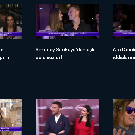
an
Serenay Sarıkaya'dan aşk
Ata Demir
itti!
dolu sözler!
iddiaların