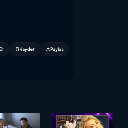
Et
Kaydet
Paylaş