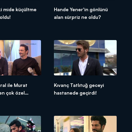
ki mide küçültme
Hande Yener'in gönlünü
oldu!
alan sürpriz ne oldu?
al ile Murat
Kıvanç Tatlıtuğ geceyi
en çok özel
hastanede geçirdi!
ar!