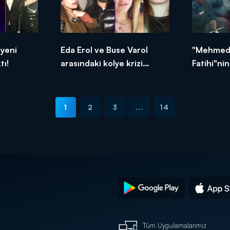
 yeni
Eda Erol ve Buse Varol
"Mehmed 
tı!
arasındaki kolye krizi
Fatihi"ni
büyüyor mu?
medyayı s
1
2
3
...
14
Tüm Uygulamalarımız