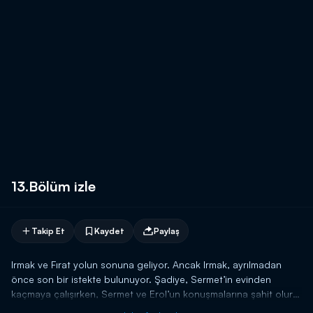
13.Bölüm izle
Takip Et
Kaydet
Paylaş
Irmak ve Fırat yolun sonuna geliyor. Ancak Irmak, ayrılmadan
önce son bir istekte bulunuyor. Şadiye, Sermet’in evinden
kaçmaya çalışırken, Sermet ve Erol’un konuşmalarına şahit olur
ve kaçmaktan vazgeçer. Sermet’in çok tehlikeli olduğunu