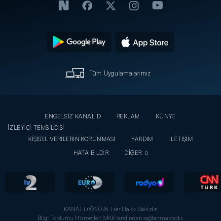
Tüm Uygulamalarımız
ENGELSİZ KANAL D
REKLAM
KÜNYE
İZLEYİCİ TEMSİLCİSİ
KİŞİSEL VERİLERİN KORUNMASI
YARDIM
İLETİŞİM
HATA BİLDİR
DİĞER
KANAL D © 2026. Her Hakkı Saklıdır.
Bilgi Toplumu Hizmetleri MKK tarafından sağlanmaktadır.