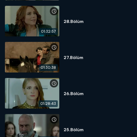
28.Bölüm
01:32:57
27.Bölüm
01:30:38
26.Bölüm
01:28:43
25.Bölüm