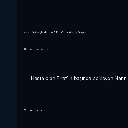
Annesini kaybeden Atıf, Fırat’ın üstüne yürüyor.
Content not found
Hasta olan Fırat’ın başında bekleyen Narin, 
Content not found