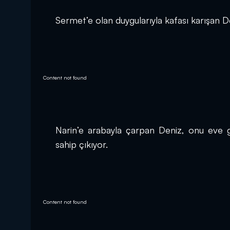
Sermet’e olan duygularıyla kafası karışan Den
Content not found
Narin’e arabayla çarpan Deniz, onu eve g
sahip çıkıyor.
Content not found