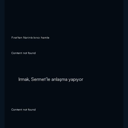
Fırat’tan Narin’e kırıcı hamle
Content not found
Irmak, Sermet’le anlaşma yapıyor
Content not found