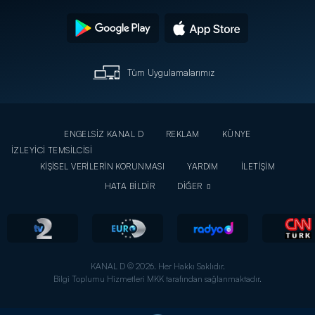
Tüm Uygulamalarımız
ENGELSİZ KANAL D
REKLAM
KÜNYE
İZLEYİCİ TEMSİLCİSİ
KİŞİSEL VERİLERİN KORUNMASI
YARDIM
İLETİŞİM
HATA BİLDİR
DİĞER
KANAL D © 2026. Her Hakkı Saklıdır.
Bilgi Toplumu Hizmetleri MKK tarafından sağlanmaktadır.