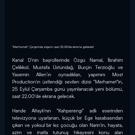
"Merhamet", Çarşamba akşamı saat 22.00'de ekrana gelecek!
Kanal D'nin başrollerinde Özgü Namal, İbrahim 
Çelikkol, Mustafa Üstündağ, Burçin Terzioğlu ve 
Yasemin Allen’ın oynadıkları, yapımını Most 
Production'ın üstlendiği sevilen dizisi "Merhamet"in, 
25 Eylül Çarşamba günü yayınlanacak yeni bölümü, 
saat 22.00'de ekrana gelecek.
Hande Altaylı'nın "Kahperengi" adlı eserinden 
televizyona uyarlanan, küçük bir Ege kasabasından 
çıkan ve yoksul bir kız çocuğu olan Narin'in, hayata, 
azim ve inatla tutunuş hikayesini konu alan 