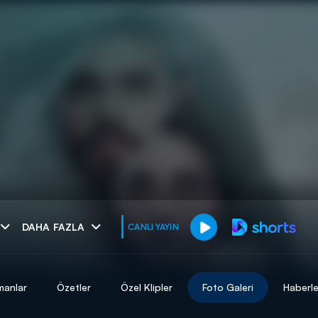
muhteşem ikili
DAHA FAZLA
CANLI YAYIN
I
manlar
Özetler
Özel Klipler
Foto Galeri
Haberle