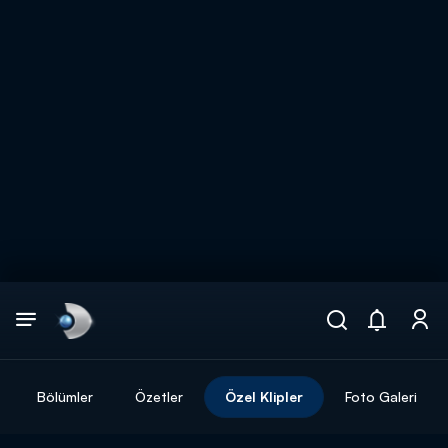
Arama
muhteşem ikili
ARAMA SONUÇLARI
Bölümler
Özetler
Özel Klipler
Foto Galeri
DİĞER SONUÇLAR