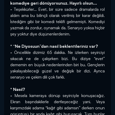
komediye geri dönüyorsunuz. Hayırlı olsun...
-
 Teşekkürler... Evet, bir süre sadece dramalarda rol 
aldım ama bu bilinçli olarak verilmiş bir karar değildi. 
İstediğim gibi bir komedi teklifi gelmemişti. Komediyi 
yazmak da zordur, oynamak da. Senaryo yoksa hiçbir 
şey yoktur diye düşünenlerdenim.
* “Ne Diyosuun”dan nasıl beklentileriniz var?
-
 Öncelikle dizimiz 65 dakika. Ne izlerken seyirciyi 
sıkacak ne de çalışırken bizi. Bu diziye “evet” 
dememin en büyük nedenlerinden biri bu. Gençlerin 
yakalayabileceği güzel ve değişik bir dizi. Ayrıca 
senaryo ve çekim dili çok farklı.
* Nasıl?
-
 Mesela kameraya dönüp seyirciyle konuşacağız. 
Ekran başındakilerle dertleşeceğiz yani. Veya 
karşımızdaki adama “kağıt gibi adamsın” derken onun 
görüntüsü bir anda kağıt gibi buruşacak. Tüm bunlar 