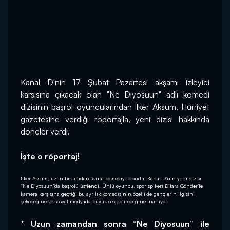
Kanal D'nin 17 Şubat Pazartesi akşamı izleyici 
karşısına çıkacak olan "Ne Diyosuun" adlı komedi 
dizisinin başrol oyuncularından İlker Aksum, Hürriyet 
gazetesine verdiği röportajla, yeni dizisi hakkında 
doneler verdi.
İşte o röportaj!
İlker Aksum, uzun bir aradan sonra komediye döndü, Kanal D’nin yeni dizisi
“Ne Diyosuun”da başrolü üstlendi. Ünlü oyuncu, spor spikeri Dilara Gönder’le
kamera karşısına geçtiği bu ayrılık komedisinin özellikle gençlerin ilgisini
çekeceğine ve sosyal medyada büyük ses getireceğine inanıyor.
* Uzun zamandan sonra “Ne Diyosuun” ile 