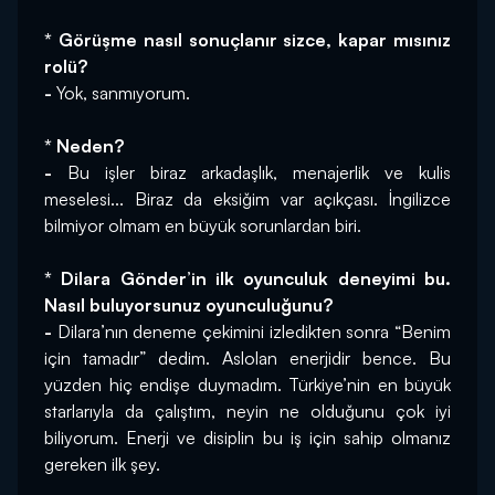
* Görüşme nasıl sonuçlanır sizce, kapar mısınız 
rolü?
-
 Yok, sanmıyorum.
* Neden?
-
 Bu işler biraz arkadaşlık, menajerlik ve kulis 
meselesi... Biraz da eksiğim var açıkçası. İngilizce 
bilmiyor olmam en büyük sorunlardan biri.
* Dilara Gönder’in ilk oyunculuk deneyimi bu. 
Nasıl buluyorsunuz oyunculuğunu?
-
 Dilara’nın deneme çekimini izledikten sonra “Benim 
için tamadır” dedim. Aslolan enerjidir bence. Bu 
yüzden hiç endişe duymadım. Türkiye’nin en büyük 
starlarıyla da çalıştım, neyin ne olduğunu çok iyi 
biliyorum. Enerji ve disiplin bu iş için sahip olmanız 
gereken ilk şey.