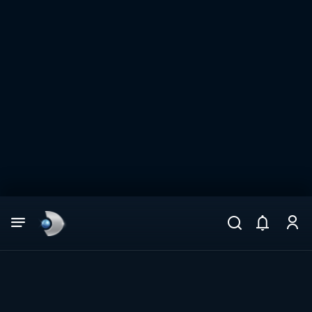
Arama
muhteşem ikili
ARAMA SONUÇLARI
DİĞER SONUÇLAR