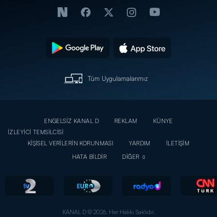
Tüm Uygulamalarımız
ENGELSİZ KANAL D
REKLAM
KÜNYE
İZLEYİCİ TEMSİLCİSİ
KİŞİSEL VERİLERİN KORUNMASI
YARDIM
İLETİŞİM
HATA BİLDİR
DİĞER
KANAL D © 2026. Her Hakkı Saklıdır.