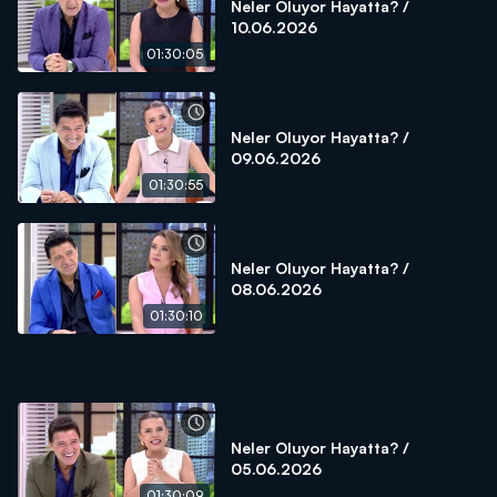
Neler Oluyor Hayatta? /
10.06.2026
01:30:05
Neler Oluyor Hayatta? /
09.06.2026
01:30:55
Neler Oluyor Hayatta? /
08.06.2026
01:30:10
Neler Oluyor Hayatta? /
05.06.2026
01:30:09