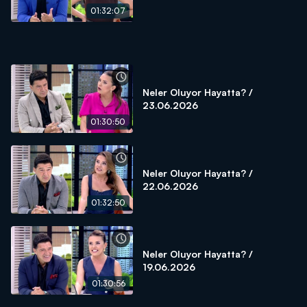
01:32:07
Neler Oluyor Hayatta? /
23.06.2026
01:30:50
Neler Oluyor Hayatta? /
22.06.2026
01:32:50
Neler Oluyor Hayatta? /
19.06.2026
01:30:56