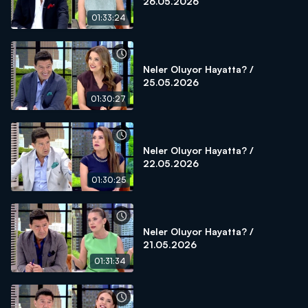
26.05.2026
01:33:24
Neler Oluyor Hayatta? /
25.05.2026
01:30:27
Neler Oluyor Hayatta? /
22.05.2026
01:30:25
Neler Oluyor Hayatta? /
21.05.2026
01:31:34