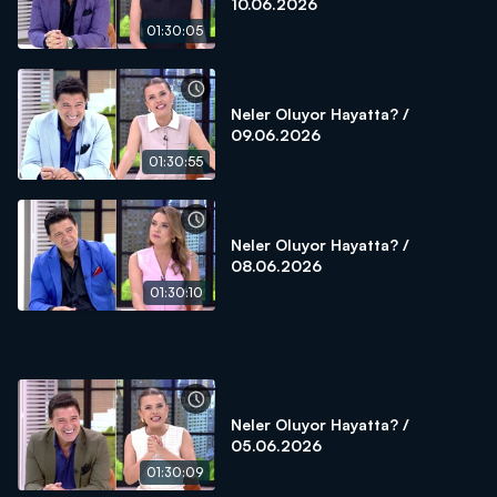
10.06.2026
01:30:05
Neler Oluyor Hayatta? /
09.06.2026
01:30:55
Neler Oluyor Hayatta? /
08.06.2026
01:30:10
Neler Oluyor Hayatta? /
05.06.2026
01:30:09