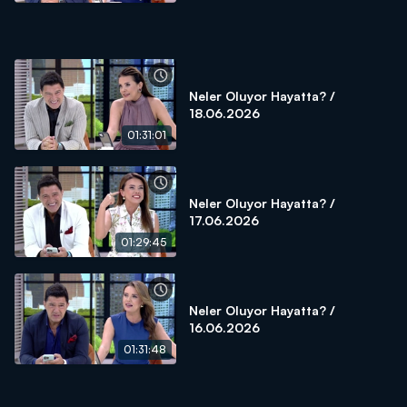
Neler Oluyor Hayatta? /
18.06.2026
01:31:01
Neler Oluyor Hayatta? /
17.06.2026
01:29:45
Neler Oluyor Hayatta? /
16.06.2026
01:31:48