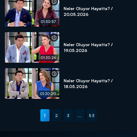
Neler Oluyor Hayatta? /
20.05.2026
01:30:57
Neler Oluyor Hayatta? /
19.05.2026
01:30:26
Neler Oluyor Hayatta? /
18.05.2026
01:30:20
1
2
3
...
53