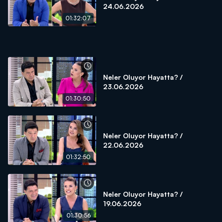
24.06.2026
01:32:07
Neler Oluyor Hayatta? /
23.06.2026
01:30:50
Neler Oluyor Hayatta? /
22.06.2026
01:32:50
Neler Oluyor Hayatta? /
19.06.2026
01:30:56