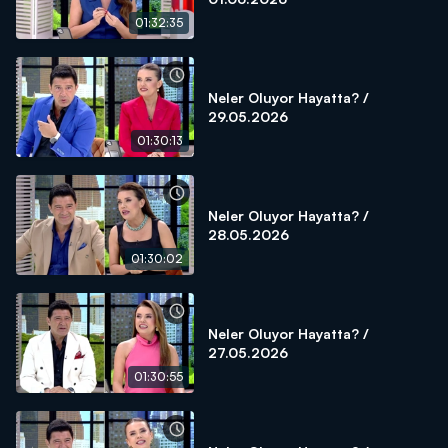
01:32:35
Neler Oluyor Hayatta? /
29.05.2026
01:30:13
Neler Oluyor Hayatta? /
28.05.2026
01:30:02
Neler Oluyor Hayatta? /
27.05.2026
01:30:55