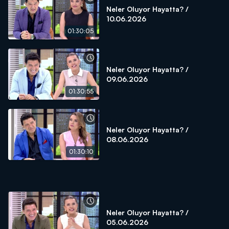
Neler Oluyor Hayatta? /
10.06.2026
01:30:05
Neler Oluyor Hayatta? /
09.06.2026
01:30:55
Neler Oluyor Hayatta? /
08.06.2026
01:30:10
Neler Oluyor Hayatta? /
05.06.2026