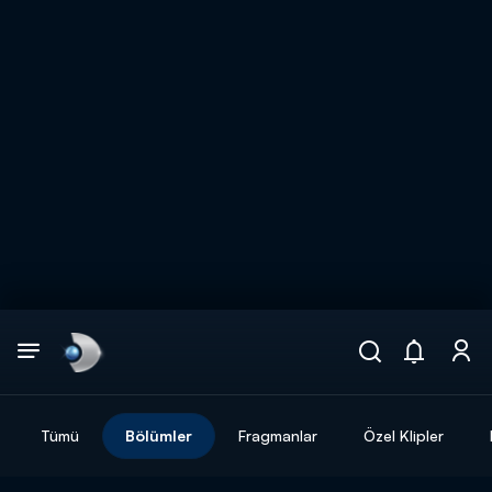
Arama
muhteşem ikili
ARAMA SONUÇLARI
Tümü
Bölümler
Fragmanlar
Özel Klipler
DİĞER SONUÇLAR