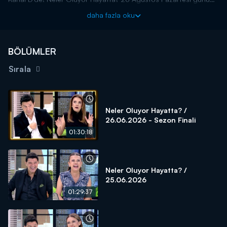
yayınlanan 1158. Bölümüyle ekrana geldi ve gündeme ve insana
daha fazla oku
dair her şey masaya yatırıldı. Kanal D'de ekrana gelen Neler
Oluyor Hayatta? programı hafta içi her gün güncel haberlerle
gündemin nabzını tutuyor. Hakan Ural program haberlerini
BÖLÜMLER
yorumlarken Ferda Yıldırım eşlik ediyor. Neler Oluyor Hayatta
Neler Oluyor Hayatta? 126 Ağustos Pazartesi günü yayınlanan
Sırala
1158. Bölümünde neler oldu? Hakan Ural bölüm izlemelerine
kanald.com.tr adresinden ulaşabilirsiniz.
Neler Oluyor Hayatta? /
26.06.2026 - Sezon Finali
01:30:18
Neler Oluyor Hayatta? /
25.06.2026
01:29:37