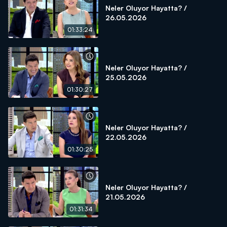
Neler Oluyor Hayatta? /
26.05.2026
01:33:24
Neler Oluyor Hayatta? /
25.05.2026
01:30:27
Neler Oluyor Hayatta? /
22.05.2026
01:30:25
Neler Oluyor Hayatta? /
21.05.2026
01:31:34