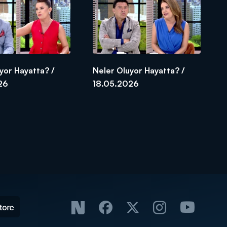
yor Hayatta? /
Neler Oluyor Hayatta? /
26
18.05.2026