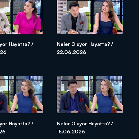
yor Hayatta? /
Neler Oluyor Hayatta? /
026
22.06.2026
yor Hayatta? /
Neler Oluyor Hayatta? /
26
15.06.2026