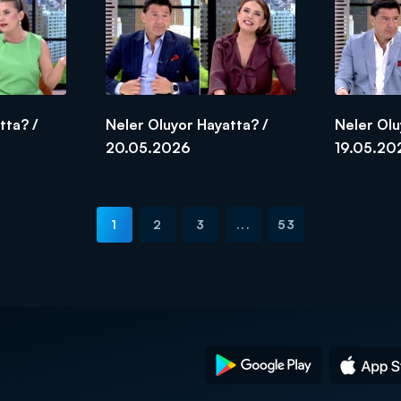
tta? /
Neler Oluyor Hayatta? /
Neler Olu
20.05.2026
19.05.20
1
2
3
...
53