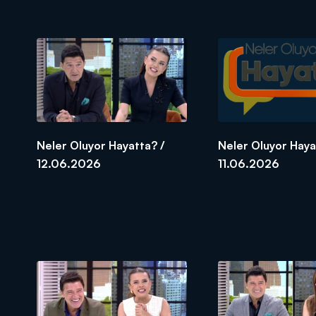
Neler Oluyor Hayatta? /
Neler Oluyor Haya
12.06.2026
11.06.2026