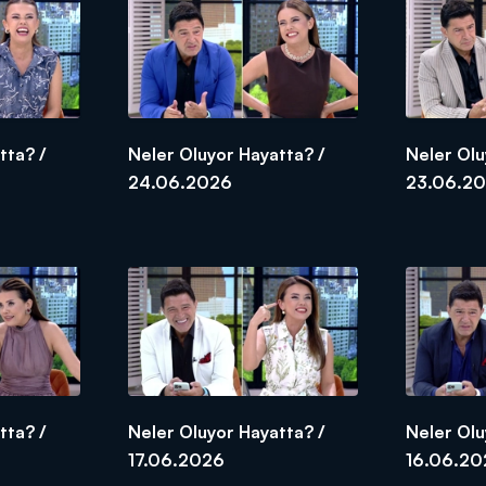
tta? /
Neler Oluyor Hayatta? /
Neler Olu
24.06.2026
23.06.2
tta? /
Neler Oluyor Hayatta? /
Neler Olu
17.06.2026
16.06.20