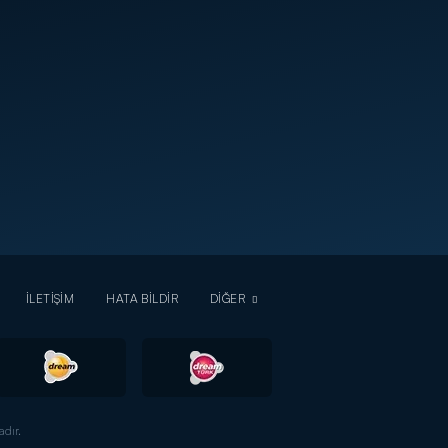
İLETİŞİM
HATA BİLDİR
DİĞER
dır.