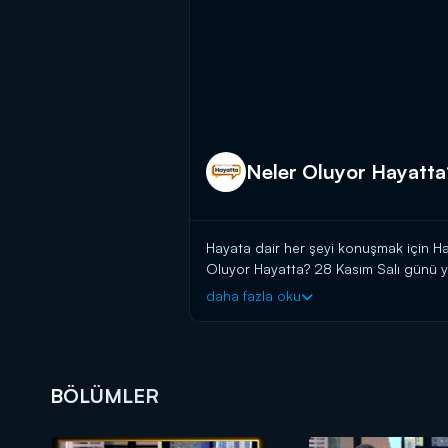
Neler Oluyor Hayatta
Hayata dair her şeyi konuşmak için Ha
Oluyor Hayatta? 28 Kasım Salı günü y
ekrana gelen Neler Oluyor Hayatta? p
daha fazla oku
yorumlarken Nur Tuğba Namlı eşlik ed
oldu? Hakan Ural bölüm izlemelerine k
Neler Oluyor Hayatta? hafta içi her
BÖLÜMLER