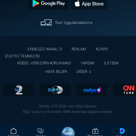
Tüm Uygulamalarımız
ENGELSİZ KANAL D
REKLAM
KÜNYE
İZLEYİCİ TEMSİLCİSİ
KİŞİSEL VERİLERİN KORUNMASI
YARDIM
İLETİŞİM
HATA BİLDİR
DİĞER
KANAL D © 2026. Her Hakkı Saklıdır.
Bilgi Toplumu Hizmetleri MKK tarafından sağlanmaktadır.
CANLI
Anasayfa
Diziler
Programlar