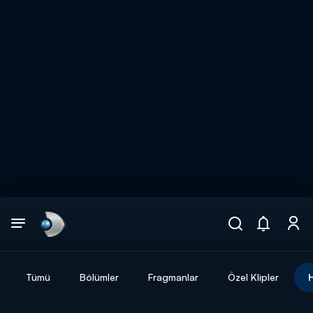
Arama
muhteşem ikili
ARAMA SONUÇLARI
Tümü
Bölümler
Fragmanlar
Özel Klipler
DİĞER SONUÇLAR