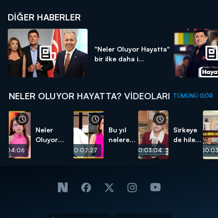
DIĞER HABERLER
"Neler Oluyor Hayatta"
bir ilke daha i...
NELER OLUYOR HAYATTA? VIDEOLARI
TÜMÜNÜ GÖR
Neler
Bu yıl
Sirkeye
Oluyor
nelere
de hile
Hayatta'nın
güldük?
karıştı!
0:04:06
00:07:27
00:03:04
00:03
birbirinden
özel
konukları