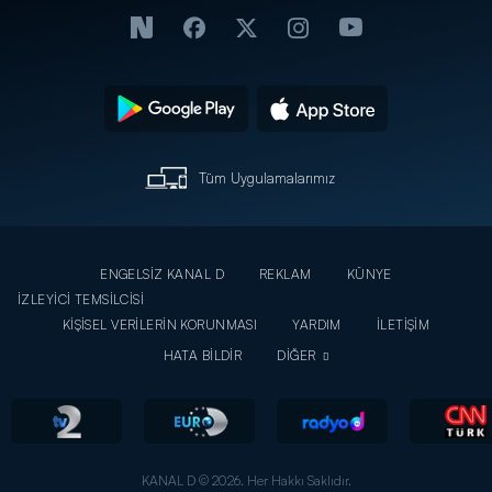
Tüm Uygulamalarımız
ENGELSİZ KANAL D
REKLAM
KÜNYE
İZLEYİCİ TEMSİLCİSİ
KİŞİSEL VERİLERİN KORUNMASI
YARDIM
İLETİŞİM
HATA BİLDİR
DİĞER
KANAL D © 2026. Her Hakkı Saklıdır.