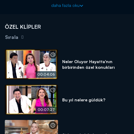
daha fazla oku
Neler Oluyor Hayatta? hafta içi her gün canlı yayınla 09.00'da
Kanal D'de!
ÖZEL KLİPLER
Sırala
Neler Oluyor Hayatta'nın
birbirinden özel konukları
00:04:06
Bu yıl nelere güldük?
00:07:27