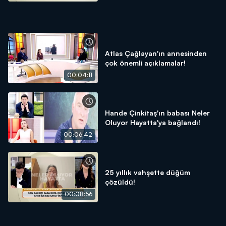
Atlas Çağlayan'ın annesinden
çok önemli açıklamalar!
00:04:11
Hande Çinkitaş'ın babası Neler
Oluyor Hayatta'ya bağlandı!
00:06:42
25 yıllık vahşette düğüm
çözüldü!
00:08:56