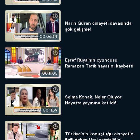
Narin Güran cinayeti davasında
şok gelişme!
00:06:34
Eşref Rüya'nın oyuncusu
Ramazan Tetik hayatını kaybetti
00:11:05
Selma Konak, Neler Oluyor
Hayatta yayınına katıldı!
00:11:39
Türkiye'nin konuştuğu cinayetle
ilgili Hakan Ural sessizliğini