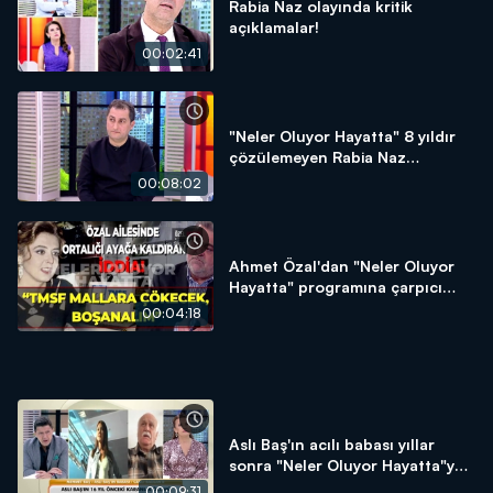
Rabia Naz olayında kritik
açıklamalar!
00:02:41
"Neler Oluyor Hayatta" 8 yıldır
çözülemeyen Rabia Naz
dosyasını açtı
00:08:02
Ahmet Özal'dan "Neler Oluyor
Hayatta" programına çarpıcı
açıklamalar
00:04:18
Aslı Baş'ın acılı babası yıllar
sonra "Neler Oluyor Hayatta"ya
konuştu
00:09:31