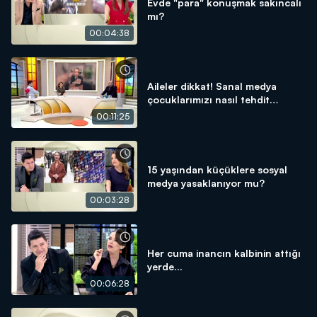
Evde "para" konuşmak sakıncalı
mı?
00:04:38
Aileler dikkat! Sanal medya
çocuklarımızı nasıl tehdit
ediyor?
00:11:25
15 yaşından küçüklere sosyal
medya yasaklanıyor mu?
00:03:28
Her cuma inancın kalbinin attığı
yerde...
00:06:28