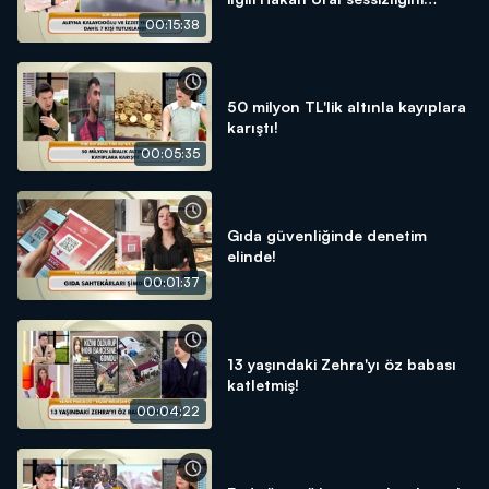
bozdu!
00:15:38
50 milyon TL'lik altınla kayıplara
karıştı!
00:05:35
Gıda güvenliğinde denetim
elinde!
00:01:37
13 yaşındaki Zehra'yı öz babası
katletmiş!
00:04:22