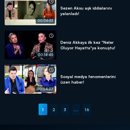
Sezen Aksu aşk iddialarını
yalanladı!
00:06:53
Deniz Akkaya ilk kez "Neler
Oluyor Hayatta"ya konuştu!
00:14:45
Sosyal medya fenomenlerini
üzen haber!
00:04:37
1
2
3
...
16