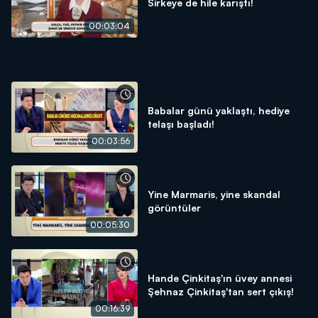
Sirkeye de hile karıştı!
00:03:04
Babalar günü yaklaştı, hediye
telaşı başladı!
00:03:56
Yine Marmaris, yine skandal
görüntüler
00:05:30
Hande Çinkitaş'ın üvey annesi
Şehnaz Çinkitaş'tan sert çıkış!
00:16:39