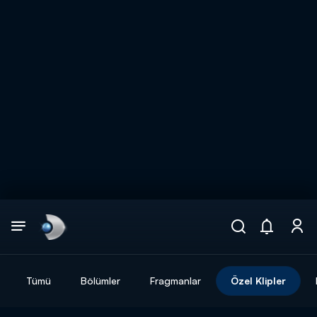
Arama
muhteşem ikili
ARAMA SONUÇLARI
Tümü
Bölümler
Fragmanlar
Özel Klipler
DİĞER SONUÇLAR