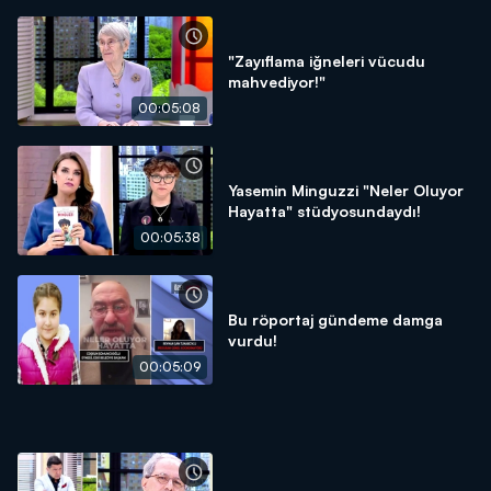
"Zayıflama iğneleri vücudu
mahvediyor!"
00:05:08
Yasemin Minguzzi "Neler Oluyor
Hayatta" stüdyosundaydı!
00:05:38
Bu röportaj gündeme damga
vurdu!
00:05:09