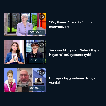
"Zayıflama iğneleri vücudu
mahvediyor!"
00:05:08
Yasemin Minguzzi "Neler Oluyor
Hayatta" stüdyosundaydı!
00:05:38
Bu röportaj gündeme damga
vurdu!
00:05:09