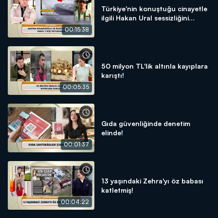
Türkiye'nin konuştuğu cinayetle
ilgili Hakan Ural sessizliğini
bozdu!
00:15:38
50 milyon TL'lik altınla kayıplara
karıştı!
00:05:35
Gıda güvenliğinde denetim
elinde!
00:01:37
13 yaşındaki Zehra'yı öz babası
katletmiş!
00:04:22