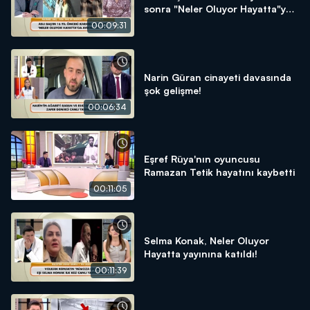
sonra "Neler Oluyor Hayatta"ya
konuştu
00:09:31
Narin Güran cinayeti davasında
şok gelişme!
00:06:34
Eşref Rüya'nın oyuncusu
Ramazan Tetik hayatını kaybetti
00:11:05
Selma Konak, Neler Oluyor
Hayatta yayınına katıldı!
00:11:39