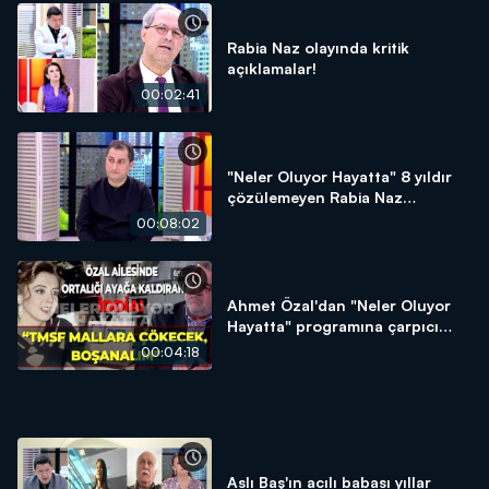
Rabia Naz olayında kritik
açıklamalar!
00:02:41
"Neler Oluyor Hayatta" 8 yıldır
çözülemeyen Rabia Naz
dosyasını açtı
00:08:02
Ahmet Özal'dan "Neler Oluyor
Hayatta" programına çarpıcı
açıklamalar
00:04:18
Aslı Baş'ın acılı babası yıllar