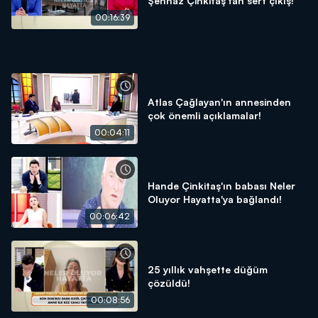
Şehnaz Çinkitaş'tan sert çıkış!
00:16:39
Atlas Çağlayan'ın annesinden
çok önemli açıklamalar!
00:04:11
Hande Çinkitaş'ın babası Neler
Oluyor Hayatta'ya bağlandı!
00:06:42
25 yıllık vahşette düğüm
çözüldü!
00:08:56