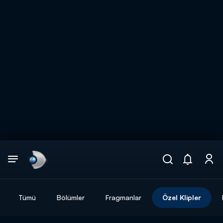
Arama
muhteşem ikili
ARAMA SONUÇLARI
Tümü
Bölümler
Fragmanlar
Özel Klipler
DİĞER SONUÇLAR