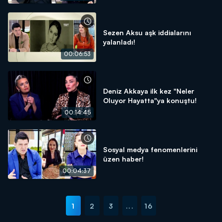
Sezen Aksu aşk iddialarını
yalanladı!
00:06:53
Deniz Akkaya ilk kez "Neler
Oluyor Hayatta"ya konuştu!
00:14:45
Sosyal medya fenomenlerini
üzen haber!
00:04:37
1
2
3
...
16