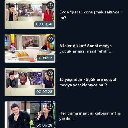
Evde "para" konuşmak sakıncalı
mı?
00:04:38
Aileler dikkat! Sanal medya
çocuklarımızı nasıl tehdit
ediyor?
00:11:25
15 yaşından küçüklere sosyal
medya yasaklanıyor mu?
00:03:28
Her cuma inancın kalbinin attığı
yerde...
00:06:28