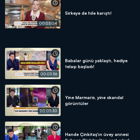
almadıklarını ancak kısa zamanda bir açıklama beklediklerini
ifade etti.
Sirkeye de hile karıştı!
Neler Oluyor Hayatta hafta içi her gün canlı yayınla Kanal
00:03:04
D’de…
Babalar günü yaklaştı, hediye
telaşı başladı!
00:03:56
Yine Marmaris, yine skandal
görüntüler
00:05:30
Hande Çinkitaş'ın üvey annesi