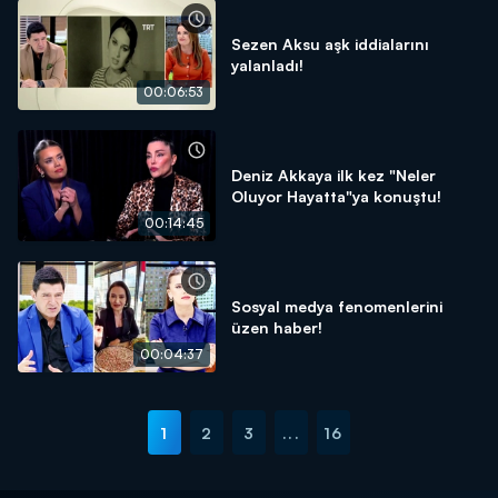
Sezen Aksu aşk iddialarını
yalanladı!
00:06:53
Deniz Akkaya ilk kez "Neler
Oluyor Hayatta"ya konuştu!
00:14:45
Sosyal medya fenomenlerini
üzen haber!
00:04:37
1
2
3
...
16