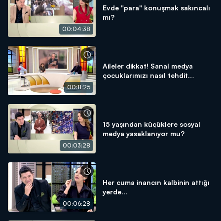
Evde "para" konuşmak sakıncalı
mı?
00:04:38
Aileler dikkat! Sanal medya
çocuklarımızı nasıl tehdit
ediyor?
00:11:25
15 yaşından küçüklere sosyal
medya yasaklanıyor mu?
00:03:28
Her cuma inancın kalbinin attığı
yerde...
00:06:28