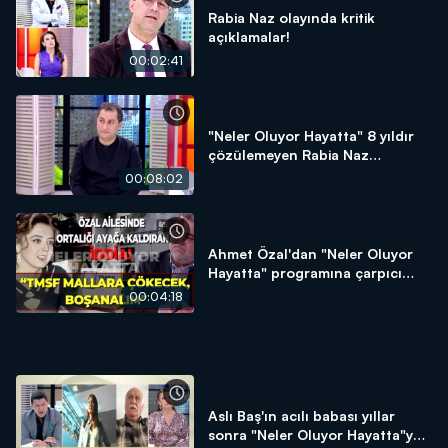
Rabia Naz olayında kritik
açıklamalar!
00:02:41
"Neler Oluyor Hayatta" 8 yıldır
çözülemeyen Rabia Naz
dosyasını açtı
00:08:02
Ahmet Özal'dan "Neler Oluyor
Hayatta" programına çarpıcı
açıklamalar
00:04:18
Aslı Baş'ın acılı babası yıllar
sonra "Neler Oluyor Hayatta"ya