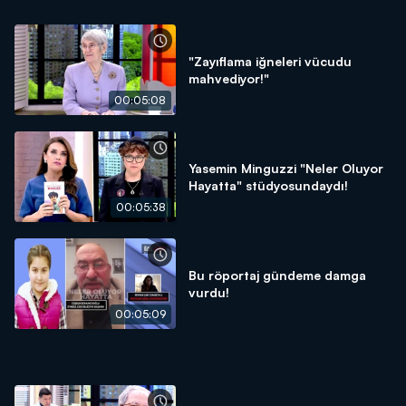
"Zayıflama iğneleri vücudu
mahvediyor!"
00:05:08
Yasemin Minguzzi "Neler Oluyor
Hayatta" stüdyosundaydı!
00:05:38
Bu röportaj gündeme damga
vurdu!
00:05:09