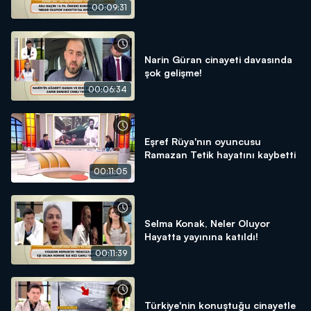
konuştu
00:09:31
Narin Güran cinayeti davasında
şok gelişme!
00:06:34
Eşref Rüya'nın oyuncusu
Ramazan Tetik hayatını kaybetti
00:11:05
Selma Konak, Neler Oluyor
Hayatta yayınına katıldı!
00:11:39
Türkiye'nin konuştuğu cinayetle