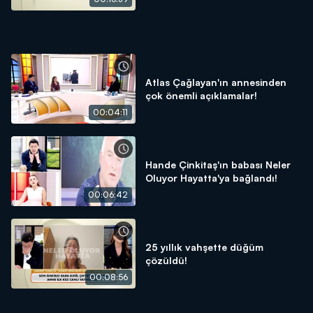
Atlas Çağlayan'ın annesinden
çok önemli açıklamalar!
00:04:11
Hande Çinkitaş'ın babası Neler
Oluyor Hayatta'ya bağlandı!
00:06:42
25 yıllık vahşette düğüm
çözüldü!
00:08:56