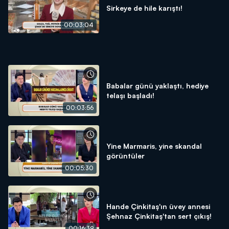
Sirkeye de hile karıştı!
00:03:04
Babalar günü yaklaştı, hediye
telaşı başladı!
00:03:56
Yine Marmaris, yine skandal
görüntüler
00:05:30
Hande Çinkitaş'ın üvey annesi
Şehnaz Çinkitaş'tan sert çıkış!
00:16:39