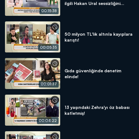
ilgili Hakan Ural sessizliğini
bozdu!
00:15:38
50 milyon TL'lik altınla kayıplara
karıştı!
00:05:35
Gıda güvenliğinde denetim
elinde!
00:01:37
13 yaşındaki Zehra'yı öz babası
katletmiş!
00:04:22