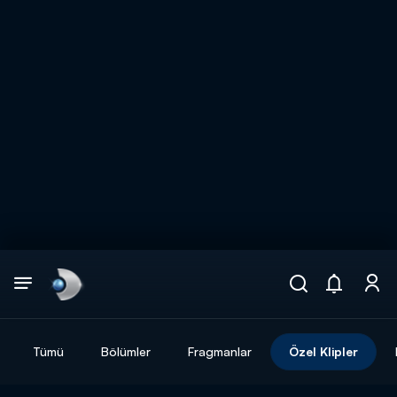
Arama
muhteşem ikili
ARAMA SONUÇLARI
Tümü
Bölümler
Fragmanlar
Özel Klipler
DİĞER SONUÇLAR