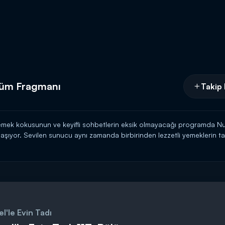
ölüm Fragmanı
Takip 
 yemek kokusunun ve keyifli sohbetlerin eksik olmayacağı programda Nu
aylaşıyor. Sevilen sunucu aynı zamanda birbirinden lezzetli yemeklerin tar
saat 11.15'te Kanal D’de!
l'le Evin Tadı