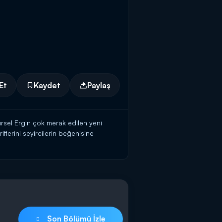
Et
Kaydet
Paylaş
rsel Ergin çok merak edilen yeni
iflerini seyircilerin beğenisine
Son Bölümü İzle