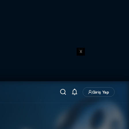
X
Giriş Yap