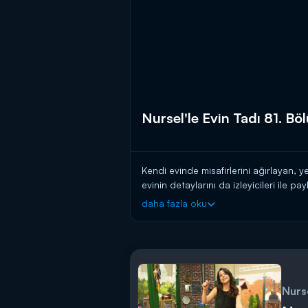
Nursel'le Evin Tadı 81. B
Kendi evinde misafirlerini ağırlayan,
evinin detaylarını da izleyicileri ile p
sunuyor.
daha fazla oku
“Nursel’le Evin Tadı” hafta içi her gün 
Nurse