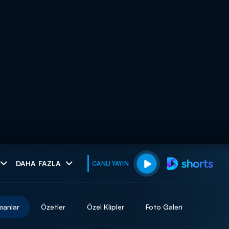
muhteşem ikili
DAHA FAZLA
CANLI YAYIN
I
manlar
Özetler
Özel Klipler
Foto Galeri