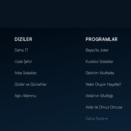
DİZİLER
PROGRAMLAR
Daha 17
Beyaz'la Joker
Uzak Şehir
Kuralsız Sokaklar
Arka Sokaklar
Gelinim Mutfakta
Güller ve Günahlar
Neler Oluyor Hayatta?
Aşk-ı Memnu
Arda'nın Mutfağı
Arda ile Omuz Omuza
Daha Fazla