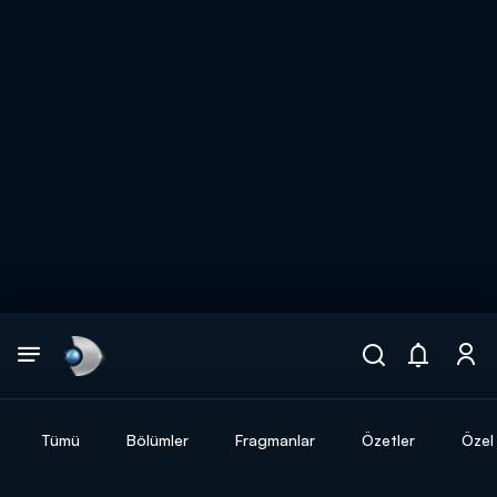
Arama
muhteşem ikili
ARAMA SONUÇLARI
Tümü
Bölümler
Fragmanlar
Özetler
Özel 
DİĞER SONUÇLAR