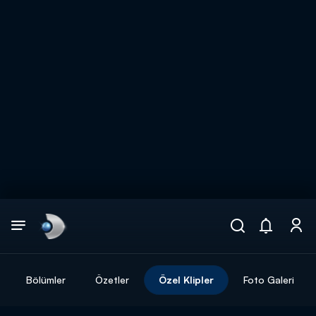
Arama
muhteşem ikili
ARAMA SONUÇLARI
Bölümler
Özetler
Özel Klipler
Foto Galeri
DİĞER SONUÇLAR