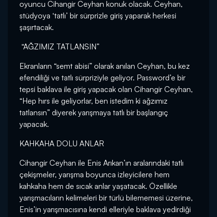
oyuncu Cihangir Ceyhan konuk olacak. Ceyhan,
stüdyoya ‘tatlı’ bir sürprizle giriş yaparak herkesi
şaşırtacak.
“AĞZIMIZ TATLANSIN”
Ekranların “semt abisi” olarak anılan Ceyhan, bu kez
efendiliği ve tatlı sürpriziyle geliyor. Password’e bir
tepsi baklava ile giriş yapacak olan Cihangir Ceyhan,
“Hep hırs ile geliyorlar, ben istedim ki ağzımız
tatlansın” diyerek yarışmaya tatlı bir başlangıç
yapacak.
KAHKAHA DOLU ANLAR
Cihangir Ceyhan ile Enis Arıkan’ın aralarındaki tatlı
çekişmeler, yarışma boyunca izleyicilere hem
kahkaha hem de sıcak anlar yaşatacak. Özellikle
yarışmacıların kelimeleri bir türlü bilememesi üzerine,
Enis’in yarışmacısına kendi elleriyle baklava yedirdiği