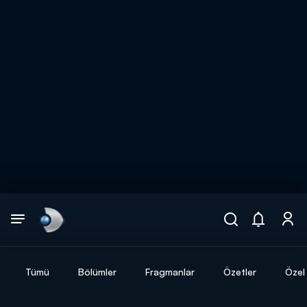
Arama
muhteşem ikili
ARAMA SONUÇLARI
Tümü
Bölümler
Fragmanlar
Özetler
Özel 
DİĞER SONUÇLAR