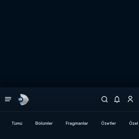
Arama
muhteşem ikili
ARAMA SONUÇLARI
Tümü
Bölümler
Fragmanlar
Özetler
Özel 
DİĞER SONUÇLAR