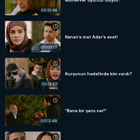
00:10:58
Kenan'a inat Adar'a evet!
00:03:01
Kurşunun hedefinde kim vardı?
00:13:37
"Bana bir şans ver!"
00:12:48