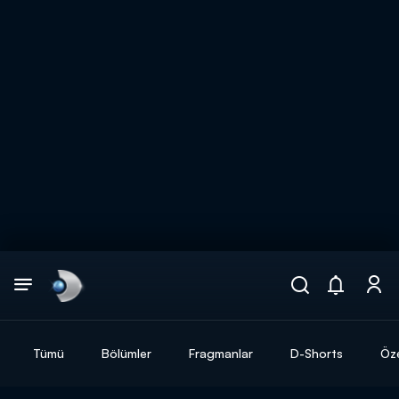
Arama
muhteşem ikili
ARAMA SONUÇLARI
Tümü
Bölümler
Fragmanlar
D-Shorts
Öze
DİĞER SONUÇLAR