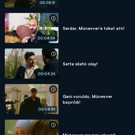
00:08:51
Serdar, Münevver'e tokat attı!
00:04:54
Sette silahlı olay!
00:04:26
Gani vuruldu, Münevver
kaçırıldı!
00:04:59
Münevver oyuncu oluyor!