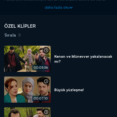
D'de!
daha fazla oku
ÖZEL KLİPLER
Sırala
Kenan ve Münevver yakalanacak
mı?
00:05:56
Büyük yüzleşme!
00:07:10