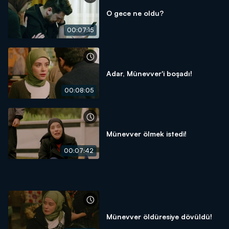
O gece ne oldu?
00:07:15
Adar, Münevver'i boşadı!
00:08:05
Münevver ölmek istedi!
00:07:42
Münevver öldüresiye dövüldü!