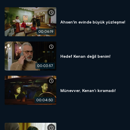
Ahsen'in evinde büyük yüzleşme!
00:06:19
Hedef Kenan değil benim!
00:03:57
Münevver, Kenan'ı kıramadı!
00:04:50