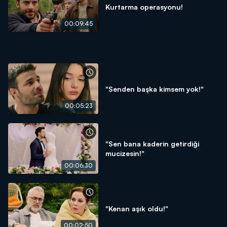
Kurtarma operasyonu!
00:09:45
"Senden başka kimsem yok!"
00:05:23
"Sen bana kaderin getirdiği
mucizesin!"
00:06:30
"Kenan aşık oldu!"
00:02:50