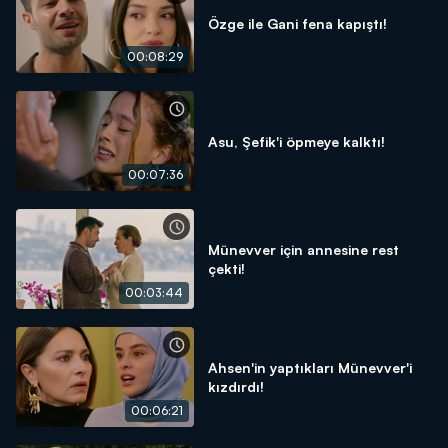
Özge ile Gani fena kapıştı!
00:08:29
Asu, Şefik'i öpmeye kalktı!
00:07:36
Münevver için annesine rest
çekti!
00:03:44
Ahsen'in yaptıkları Münevver'i
kızdırdı!
00:06:21