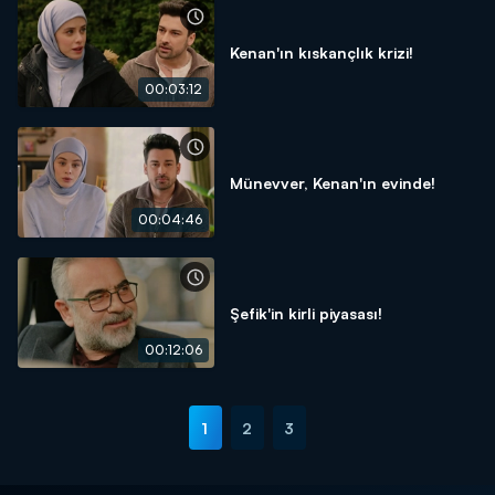
Kenan'ın kıskançlık krizi!
00:03:12
Münevver, Kenan'ın evinde!
00:04:46
Şefik'in kirli piyasası!
00:12:06
1
2
3