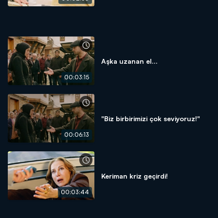
Aşka uzanan el...
00:03:15
"Biz birbirimizi çok seviyoruz!"
00:06:13
Keriman kriz geçirdi!
00:03:44