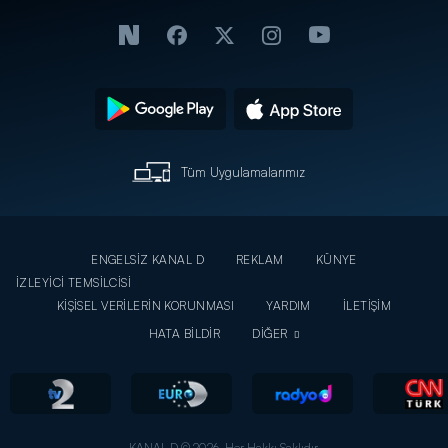
Tüm Uygulamalarımız
ENGELSİZ KANAL D
REKLAM
KÜNYE
İZLEYİCİ TEMSİLCİSİ
KİŞİSEL VERİLERİN KORUNMASI
YARDIM
İLETİŞİM
HATA BİLDİR
DİĞER
KANAL D © 2026. Her Hakkı Saklıdır.