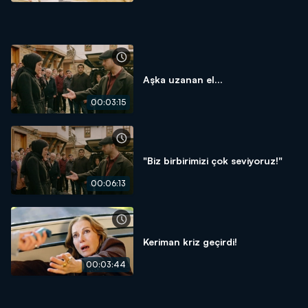
Aşka uzanan el...
00:03:15
"Biz birbirimizi çok seviyoruz!"
00:06:13
Keriman kriz geçirdi!
00:03:44