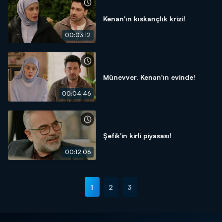
Kenan'ın kıskançlık krizi!
00:03:12
Münevver, Kenan'ın evinde!
00:04:46
Şefik'in kirli piyasası!
00:12:06
1
2
3