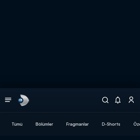
Arama
muhteşem ikili
ARAMA SONUÇLARI
Tümü
Bölümler
Fragmanlar
D-Shorts
Öze
DİĞER SONUÇLAR