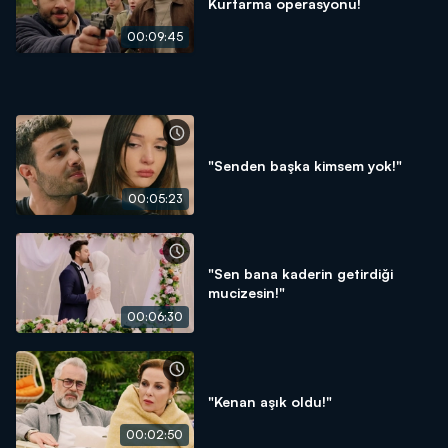
Kurtarma operasyonu!
00:09:45
"Senden başka kimsem yok!"
00:05:23
"Sen bana kaderin getirdiği
mucizesin!"
00:06:30
"Kenan aşık oldu!"
00:02:50