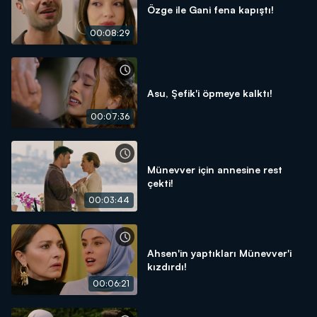
Özge ile Gani fena kapıştı!
00:08:29
Asu, Şefik'i öpmeye kalktı!
00:07:36
Münevver için annesine rest
çekti!
00:03:44
Ahsen'in yaptıkları Münevver'i
kızdırdı!
00:06:21