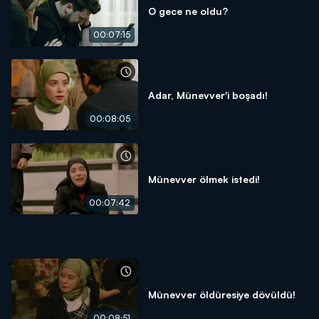
O gece ne oldu?
00:07:15
Adar, Münevver'i boşadı!
00:08:05
Münevver ölmek istedi!
00:07:42
Münevver öldüresiye dövüldü!
00:08:51