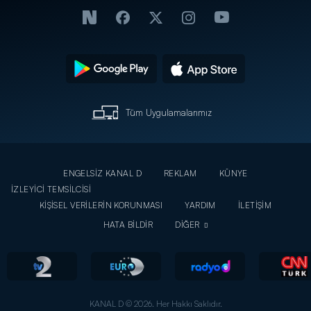
Tüm Uygulamalarımız
ENGELSİZ KANAL D
REKLAM
KÜNYE
İZLEYİCİ TEMSİLCİSİ
KİŞİSEL VERİLERİN KORUNMASI
YARDIM
İLETİŞİM
HATA BİLDİR
DİĞER
KANAL D © 2026. Her Hakkı Saklıdır.