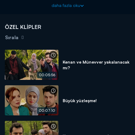
Piyasa yeni bölümleriyle cumartesi akşamı 20.00'de Kanal
daha fazla oku
D'de!
ÖZEL KLİPLER
Sırala
Kenan ve Münevver yakalanacak
mı?
00:05:56
Büyük yüzleşme!
00:07:10