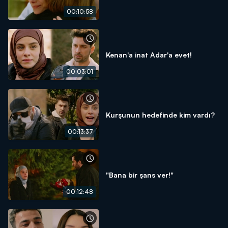
00:10:58
Kenan'a inat Adar'a evet!
00:03:01
Kurşunun hedefinde kim vardı?
00:13:37
"Bana bir şans ver!"
00:12:48