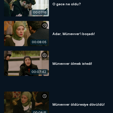
O gece ne oldu?
00:07:15
Adar, Münevver'i boşadı!
00:08:05
Münevver ölmek istedi!
00:07:42
Münevver öldüresiye dövüldü!
00:08:51