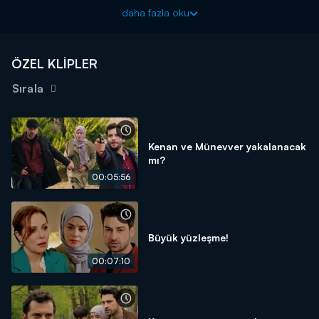
bulan Münevver'in ilk setinde başına gelmeyen kalmıyor!
daha fazla oku
Piyasa yeni bölümleriyle cumartesi akşamı 20.00'de Kanal
D'de!
ÖZEL KLİPLER
Sırala
Kenan ve Münevver yakalanacak
mı?
00:05:56
Büyük yüzleşme!
00:07:10