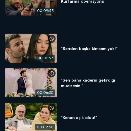
Kurtarma operasyonu!
00:09:45
"Senden başka kimsem yok!"
00:05:23
"Sen bana kaderin getirdiği
mucizesin!"
00:06:30
"Kenan aşık oldu!"
00:02:50