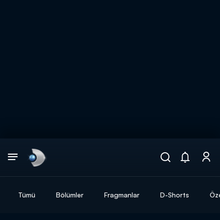
Arama
muhteşem ikili
ARAMA SONUÇLARI
Tümü
Bölümler
Fragmanlar
D-Shorts
Öze
DİĞER SONUÇLAR