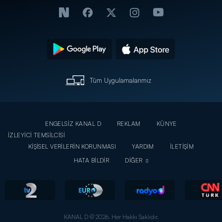
Tüm Uygulamalarımız
ENGELSİZ KANAL D
REKLAM
KÜNYE
İZLEYİCİ TEMSİLCİSİ
KİŞİSEL VERİLERİN KORUNMASI
YARDIM
İLETİŞİM
HATA BİLDİR
DİĞER
KANAL D © 2026. Her Hakkı Saklıdır.