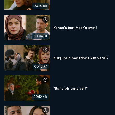
00:10:58
Kenan'a inat Adar'a evet!
00:03:01
Kurşunun hedefinde kim vardı?
00:13:37
"Bana bir şans ver!"
00:12:48