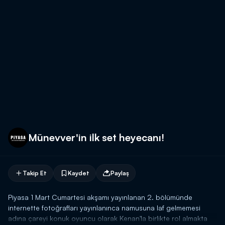
Münevver'in ilk set heyecanı!
Takip Et
Kaydet
Paylaş
Piyasa 1 Mart Cumartesi akşamı yayınlanan 2. bölümünde
internette fotoğrafları yayınlanınca namusuna laf gelmemesi
adına çareyi konuk oyuncu olarak Kenan'la birlikte rol almakta