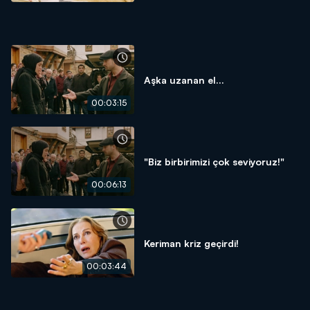
Aşka uzanan el...
00:03:15
"Biz birbirimizi çok seviyoruz!"
00:06:13
Keriman kriz geçirdi!
00:03:44