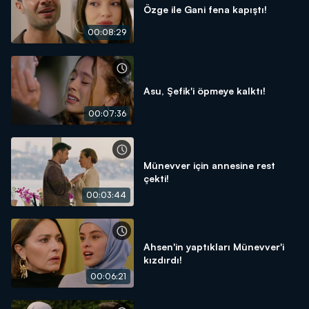
Özge ile Gani fena kapıştı!
00:08:29
Asu, Şefik'i öpmeye kalktı!
00:07:36
Münevver için annesine rest
çekti!
00:03:44
Ahsen'in yaptıkları Münevver'i
kızdırdı!
00:06:21