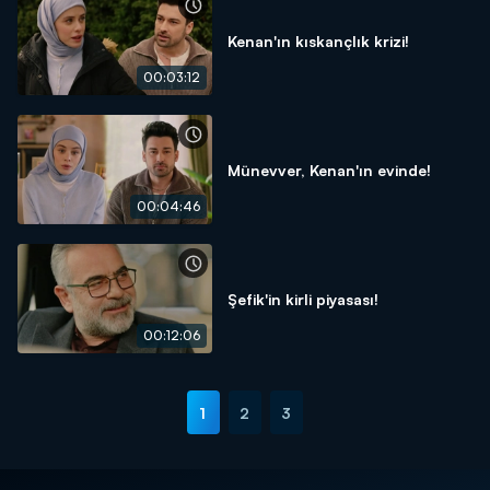
Kenan'ın kıskançlık krizi!
00:03:12
Münevver, Kenan'ın evinde!
00:04:46
Şefik'in kirli piyasası!
00:12:06
1
2
3