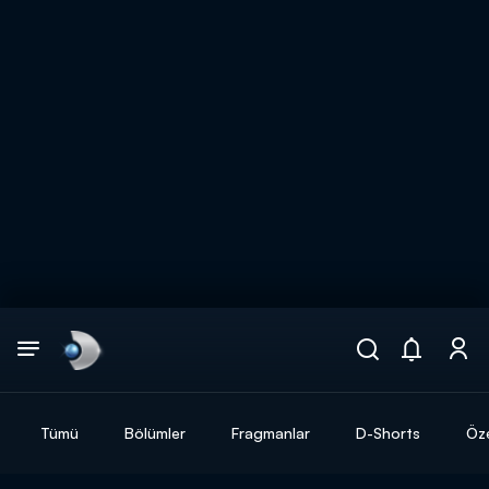
Arama
muhteşem ikili
ARAMA SONUÇLARI
Tümü
Bölümler
Fragmanlar
D-Shorts
Öze
DİĞER SONUÇLAR