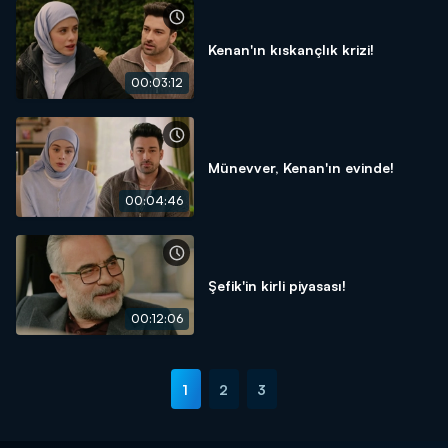
Kenan'ın kıskançlık krizi!
00:03:12
Münevver, Kenan'ın evinde!
00:04:46
Şefik'in kirli piyasası!
00:12:06
1
2
3