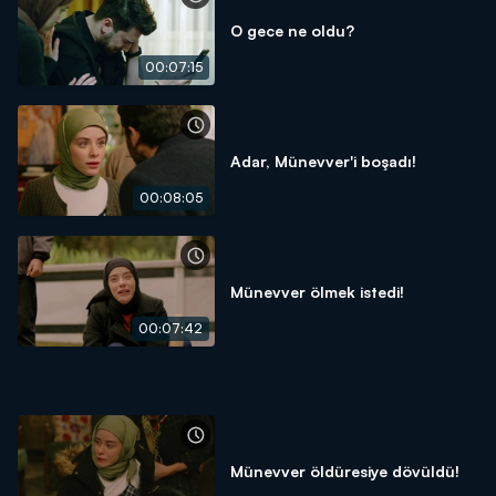
O gece ne oldu?
00:07:15
Adar, Münevver'i boşadı!
00:08:05
Münevver ölmek istedi!
00:07:42
Münevver öldüresiye dövüldü!