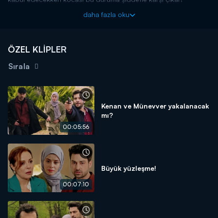
Piyasa yeni bölümleriyle cumartesi akşamı 20.00'de Kanal
daha fazla oku
D'de!
ÖZEL KLİPLER
Sırala
Kenan ve Münevver yakalanacak
mı?
00:05:56
Büyük yüzleşme!
00:07:10