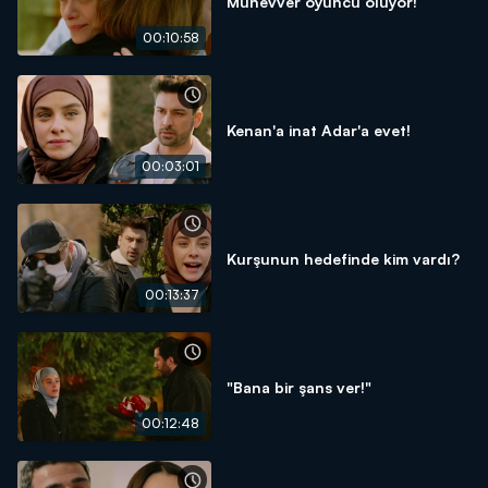
Münevver oyuncu oluyor!
00:10:58
Kenan'a inat Adar'a evet!
00:03:01
Kurşunun hedefinde kim vardı?
00:13:37
"Bana bir şans ver!"
00:12:48