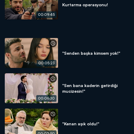
Kurtarma operasyonu!
00:09:45
"Senden başka kimsem yok!"
00:05:23
"Sen bana kaderin getirdiği
mucizesin!"
00:06:30
"Kenan aşık oldu!"
00:02:50