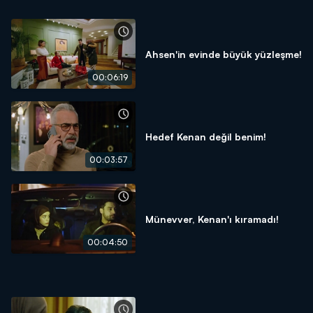
Ahsen'in evinde büyük yüzleşme!
00:06:19
Hedef Kenan değil benim!
00:03:57
Münevver, Kenan'ı kıramadı!
00:04:50