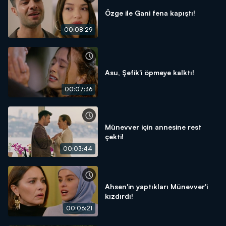
Özge ile Gani fena kapıştı!
00:08:29
Asu, Şefik'i öpmeye kalktı!
00:07:36
Münevver için annesine rest
çekti!
00:03:44
Ahsen'in yaptıkları Münevver'i
kızdırdı!
00:06:21