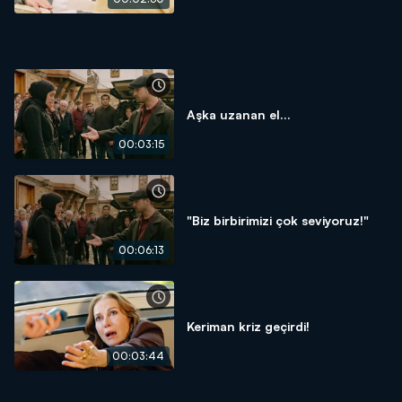
Aşka uzanan el...
00:03:15
"Biz birbirimizi çok seviyoruz!"
00:06:13
Keriman kriz geçirdi!
00:03:44