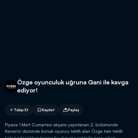
Özge oyunculuk uğruna Gani ile kavga
ediyor!
Takip Et
Kaydet
Paylaş
Piyasa 1 Mart Cumartesi akşamı yayınlanan 2. bölümünde
Kenan'ın dizisinde konuk oyuncu teklifi alan Özge tam teklifi
kabul edecekken kocası bu duruma şiddetle karşı çıkar!