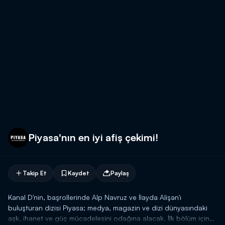
Piyasa'nın en iyi afiş çekimi!
Takip Et
Kaydet
Paylaş
Kanal D'nin, başrollerinde Alp Navruz ve İlayda Alişan'ı
buluşturan dizisi Piyasa; medya, magazin ve dizi dünyasındaki
aşk, ihanet ve güç mücadelesini odağına alacak. İlk bölüm için