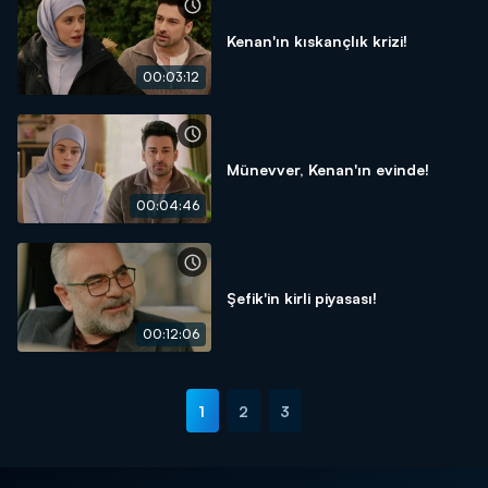
Kenan'ın kıskançlık krizi!
00:03:12
Münevver, Kenan'ın evinde!
00:04:46
Şefik'in kirli piyasası!
00:12:06
1
2
3