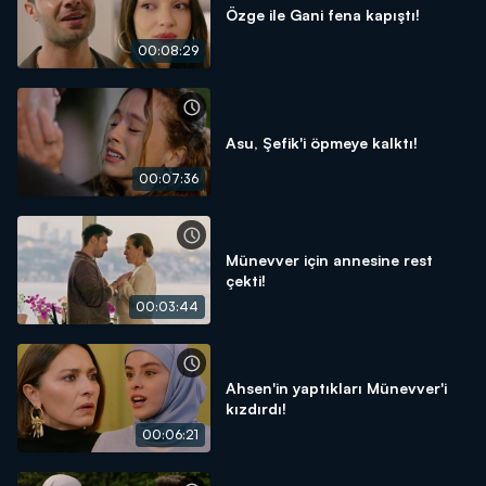
Özge ile Gani fena kapıştı!
00:08:29
Asu, Şefik'i öpmeye kalktı!
00:07:36
Münevver için annesine rest
çekti!
00:03:44
Ahsen'in yaptıkları Münevver'i
kızdırdı!
00:06:21