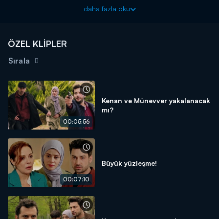
gün sayan dizi, tüm oyuncuların bulunduğu eğlenceli afiş
daha fazla oku
çekimiyle heyecanı arttırdı!
Piyasa ilk bölümüyle cumartesi akşamı 20.00'da Kanal D'de!
ÖZEL KLİPLER
Sırala
Kenan ve Münevver yakalanacak
mı?
00:05:56
Büyük yüzleşme!
00:07:10