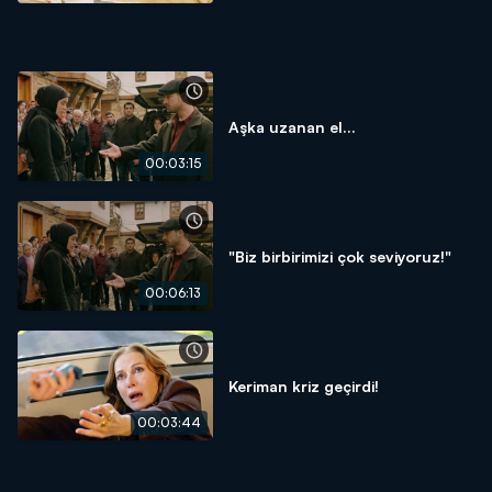
Aşka uzanan el...
00:03:15
"Biz birbirimizi çok seviyoruz!"
00:06:13
Keriman kriz geçirdi!
00:03:44