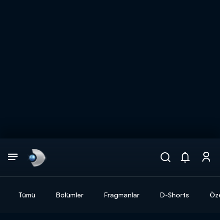
Arama
muhteşem ikili
ARAMA SONUÇLARI
Tümü
Bölümler
Fragmanlar
D-Shorts
Öze
DİĞER SONUÇLAR