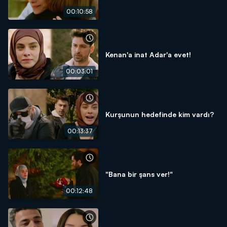
00:10:58
Kenan'a inat Adar'a evet!
00:03:01
Kurşunun hedefinde kim vardı?
00:13:37
"Bana bir şans ver!"
00:12:48