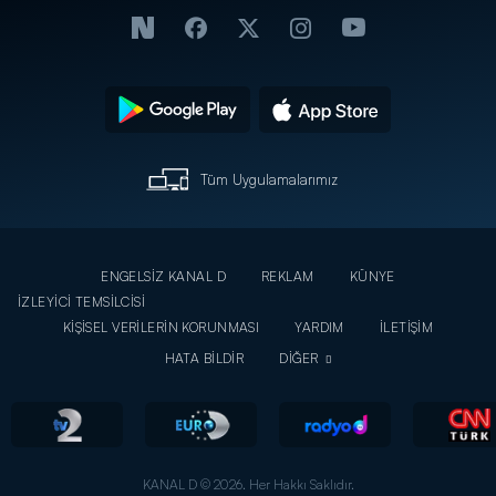
Tüm Uygulamalarımız
ENGELSİZ KANAL D
REKLAM
KÜNYE
İZLEYİCİ TEMSİLCİSİ
KİŞİSEL VERİLERİN KORUNMASI
YARDIM
İLETİŞİM
HATA BİLDİR
DİĞER
KANAL D © 2026. Her Hakkı Saklıdır.