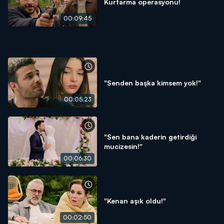
Kurtarma operasyonu!
00:09:45
"Senden başka kimsem yok!"
00:05:23
"Sen bana kaderin getirdiği
mucizesin!"
00:06:30
"Kenan aşık oldu!"
00:02:50