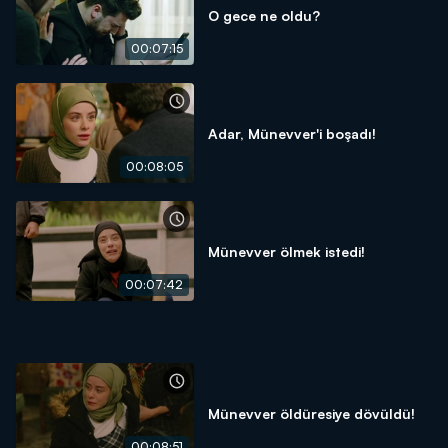
O gece ne oldu?
00:07:15
Adar, Münevver'i boşadı!
00:08:05
Münevver ölmek istedi!
00:07:42
Münevver öldüresiye dövüldü!
00:08:51