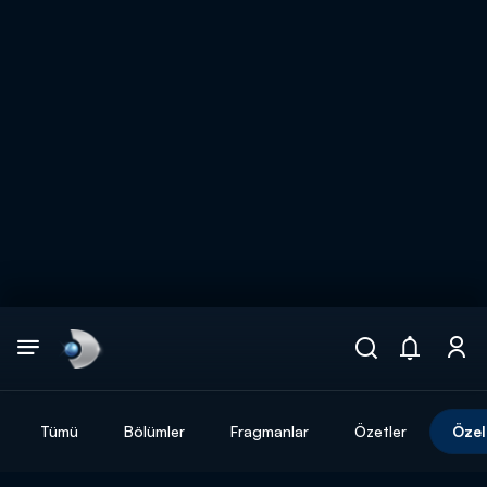
Arama
muhteşem ikili
ARAMA SONUÇLARI
Tümü
Bölümler
Fragmanlar
Özetler
Özel
DİĞER SONUÇLAR