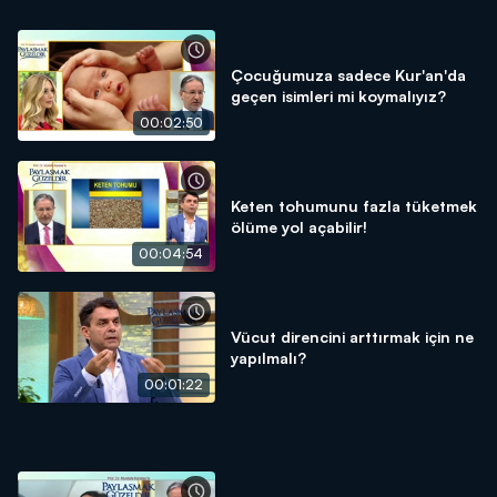
Çocuğumuza sadece Kur'an'da
geçen isimleri mi koymalıyız?
00:02:50
Keten tohumunu fazla tüketmek
ölüme yol açabilir!
00:04:54
Vücut direncini arttırmak için ne
yapılmalı?
00:01:22