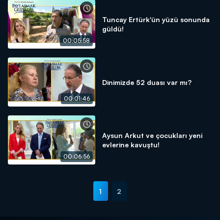
Tuncay Ertürk'ün yüzü sonunda
güldü!
00:05:58
Dinimizde 52 duası var mı?
00:01:46
Aysun Arkut ve çocukları yeni
evlerine kavuştu!
00:06:56
1
2