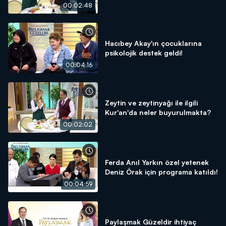
00:02:48
Hacıbey Akay'ın çocuklarına
psikolojik destek geldi!
00:04:16
Zeytin ve zeytinyağı ile ilgili
Kur'an'da neler buyurulmakta?
00:02:02
Ferda Anıl Yarkın özel yetenek
Deniz Örak için programa katıldı!
00:04:59
Paylaşmak Güzeldir ihtiyaç