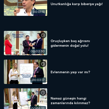
Unutkanlığa karşı biberiye yağı!
00:01:13
Oruçluyken baş ağrısını
gidermenin doğal yolu!
00:02:30
Evlenmenin yaşı var mı?
00:03:17
Namaz güneşin hangi
zamanlarında kılınmaz?
00:03:33