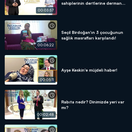
sahiplerinin dertlerine derman
oldu!
00:03:57
Seçil Birdoğan'ın 3 çocuğunun
sağlık masrafları karşılandı!
00:06:22
Ayşe Keskin'e müjdeli haber!
00:05:11
Rabıta nedir? Dinimizde yeri var
mı?
00:02:48