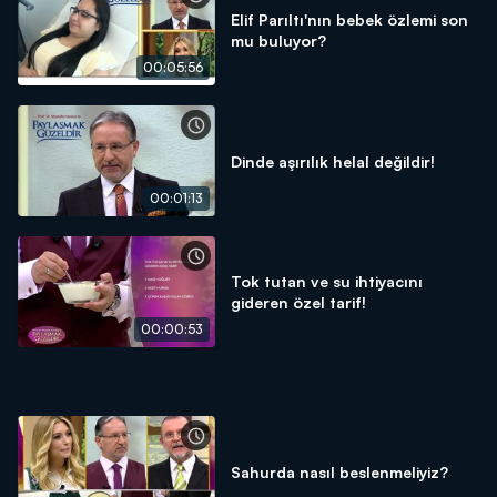
Elif Parıltı'nın bebek özlemi son
mu buluyor?
00:05:56
Dinde aşırılık helal değildir!
00:01:13
Tok tutan ve su ihtiyacını
gideren özel tarif!
00:00:53
Sahurda nasıl beslenmeliyiz?