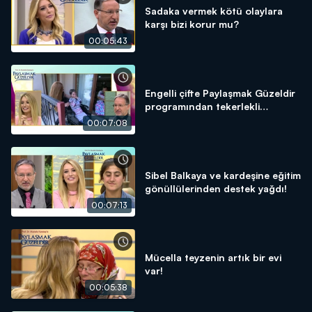
Sadaka vermek kötü olaylara
karşı bizi korur mu?
00:05:43
Engelli çifte Paylaşmak Güzeldir
programından tekerlekli
sandalye!
00:07:08
Sibel Balkaya ve kardeşine eğitim
gönüllülerinden destek yağdı!
00:07:13
Mücella teyzenin artık bir evi
var!
00:05:38