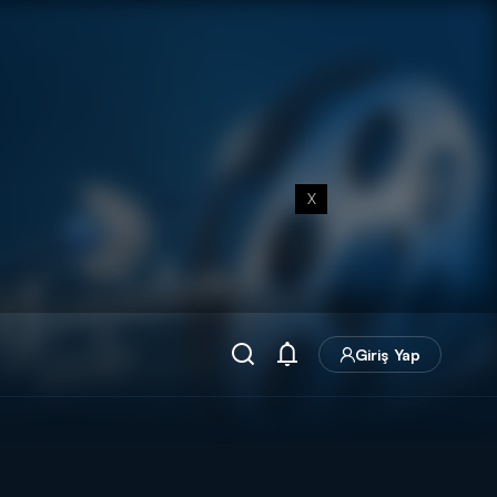
X
Giriş Yap