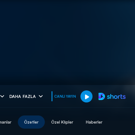
muhteşem ikili
DAHA FAZLA
CANLI YAYIN
I
manlar
Özetler
Özel Klipler
Haberler