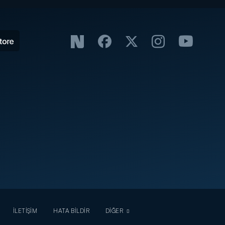
İLETİŞİM
HATA BİLDİR
DİĞER