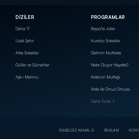
DİZİLER
PROGRAMLAR
Daha 17
Beyaz'la Joker
Uzak Şehir
Kuralsız Sokaklar
Arka Sokaklar
Gelinim Mutfakta
Güller ve Günahlar
Neler Oluyor Hayatta?
Aşk-ı Memnu
Arda'nın Mutfağı
Arda ile Omuz Omuza
Daha Fazla
ENGELSİZ KANAL D
REKLAM
KÜN