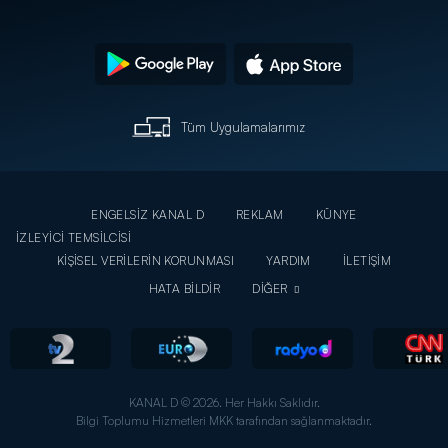
Tüm Uygulamalarımız
ENGELSİZ KANAL D
REKLAM
KÜNYE
İZLEYİCİ TEMSİLCİSİ
KİŞİSEL VERİLERİN KORUNMASI
YARDIM
İLETİŞİM
HATA BİLDİR
DİĞER
KANAL D © 2026. Her Hakkı Saklıdır.
Bilgi Toplumu Hizmetleri MKK tarafından sağlanmaktadır.