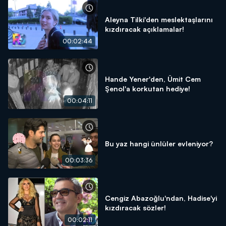
Aleyna Tilki'den meslektaşlarını
kızdıracak açıklamalar!
00:02:44
Hande Yener'den, Ümit Cem
Şenol'a korkutan hediye!
00:04:11
Bu yaz hangi ünlüler evleniyor?
00:03:36
Cengiz Abazoğlu'ndan, Hadise'yi
kızdıracak sözler!
00:02:11