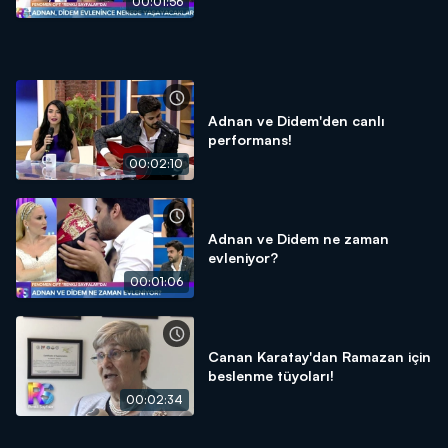
00:01:56
Adnan ve Didem'den canlı
performans!
00:02:10
Adnan ve Didem ne zaman
evleniyor?
00:01:06
Canan Karatay'dan Ramazan için
beslenme tüyoları!
00:02:34