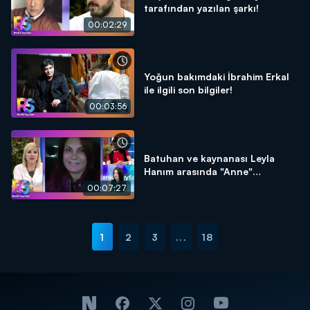
tarafından yazılan şarkı!
00:02:29
Yoğun bakımdaki İbrahim Erkal
ile ilgili son bilgiler!
00:03:56
Batuhan ve kaynanası Leyla
Hanım arasında "Anne"
tartışması!
00:07:27
1
2
3
...
18