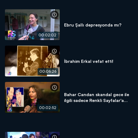
Ebru Şallı depresyonda mı?
00:02:02
İbrahim Erkal vefat etti!
00:06:26
Bahar Candan skandal gece ile
ilgili sadece Renkli Sayfalar'a
konuştu!
00:02:52