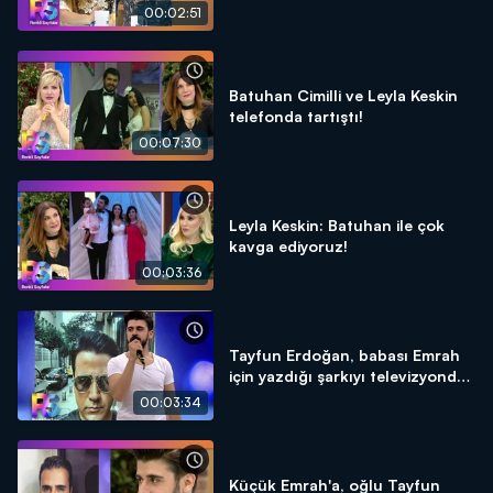
00:02:51
Batuhan Cimilli ve Leyla Keskin
telefonda tartıştı!
00:07:30
Leyla Keskin: Batuhan ile çok
kavga ediyoruz!
00:03:36
Tayfun Erdoğan, babası Emrah
için yazdığı şarkıyı televizyonda
ilk kez söyledi!
00:03:34
Küçük Emrah'a, oğlu Tayfun