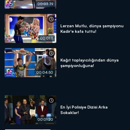
00:03:39
Lerzan Mutlu, dünya şampiyonu
Kadir'e kafa tuttu!
00:01:11
Kağıt toplayıcılığından dünya
şampiyonluğuna!
00:04:50
En İyi Polisiye Dizisi Arka
Sokaklar!
00:01:20