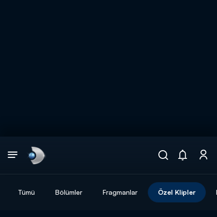
Arama
muhteşem ikili
ARAMA SONUÇLARI
Tümü
Bölümler
Fragmanlar
Özel Klipler
DİĞER SONUÇLAR