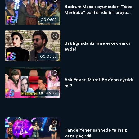
Bodrum Masalı oyuncuları "Yaza
Merhaba" partisinde bir araya
geldi!
00:05:18
Baktığımda iki tane erkek vardı
evde!
00:03:33
Aslı Enver, Murat Boz'dan ayrıldı
mı?
00:05:07
Hande Yener sahnede talihsiz
kaza geçirdi!