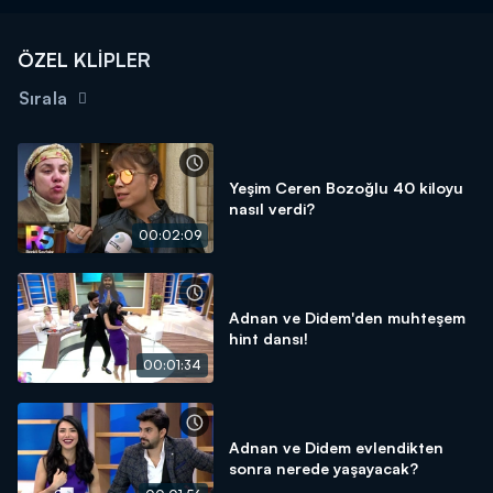
ÖZEL KLİPLER
Sırala
Yeşim Ceren Bozoğlu 40 kiloyu
nasıl verdi?
00:02:09
Adnan ve Didem'den muhteşem
hint dansı!
00:01:34
Adnan ve Didem evlendikten
sonra nerede yaşayacak?