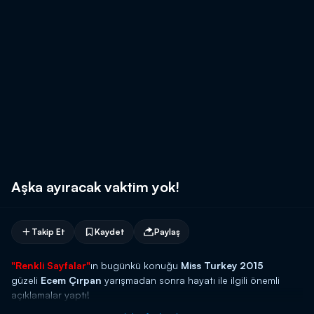
Aşka ayıracak vaktim yok!
Takip Et
Kaydet
Paylaş
"Renkli Sayfalar"
ın bugünkü konuğu
Miss Turkey 2015
güzeli
Ecem Çırpan
yarışmadan sonra hayatı ile ilgili önemli
açıklamalar yaptı!