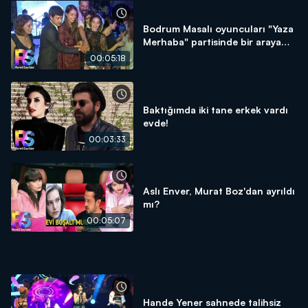
Bodrum Masalı oyuncuları "Yaza
Merhaba" partisinde bir araya
geldi!
00:05:18
Baktığımda iki tane erkek vardı
evde!
00:03:33
Aslı Enver, Murat Boz'dan ayrıldı
mı?
00:05:07
Hande Yener sahnede talihsiz