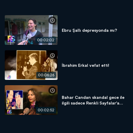
Ebru Şallı depresyonda mı?
00:02:02
İbrahim Erkal vefat etti!
00:06:26
Bahar Candan skandal gece ile
ilgili sadece Renkli Sayfalar'a
konuştu!
00:02:52