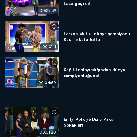
kaza geçirdi!
00:03:39
Lerzan Mutlu, dünya şampiyonu
Kadir'e kafa tuttu!
00:01:11
Kağıt toplayıcılığından dünya
şampiyonluğuna!
00:04:50
En İyi Polisiye Dizisi Arka
Sokaklar!
00:01:20