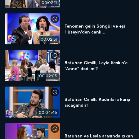
00:02:11
Fenomen gelin Songül ve eşi
Hüseyin'den canlı
performanslar!
00:02:51
Batuhan Cimilli, Leyla Keskin'e
"Anne" dedi mi?
00:02:03
Batuhan Cimilli: Kadınlara karşı
sıcağımdır!
00:04:46
Batuhan ve Leyla arasında çıkan