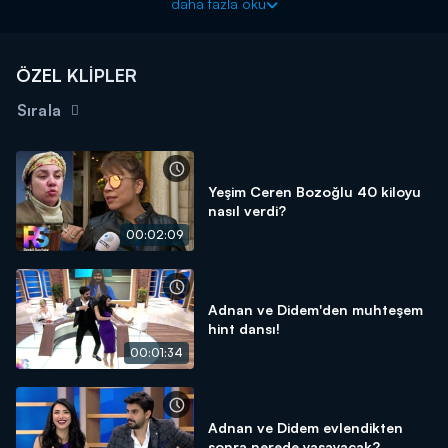
daha fazla oku
ÖZEL KLİPLER
Sırala
Yeşim Ceren Bozoğlu 40 kiloyu
nasıl verdi?
00:02:09
Adnan ve Didem'den muhteşem
hint dansı!
00:01:34
Adnan ve Didem evlendikten
sonra nerede yaşayacak?