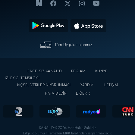
Tüm Uygulamalarımız
ENGELSİZ KANAL D
REKLAM
KÜNYE
İZLEYİCİ TEMSİLCİSİ
KİŞİSEL VERİLERİN KORUNMASI
YARDIM
İLETİŞİM
HATA BİLDİR
DİĞER
KANAL D © 2026. Her Hakkı Saklıdır.
Bilgi Toplumu Hizmetleri MKK tarafından sağlanmaktadır.