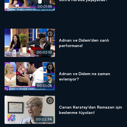
00:01:56
Adnan ve Didem'den canlı
performans!
00:02:10
Adnan ve Didem ne zaman
evleniyor?
00:01:06
Canan Karatay'dan Ramazan için
beslenme tüyoları!
00:02:34