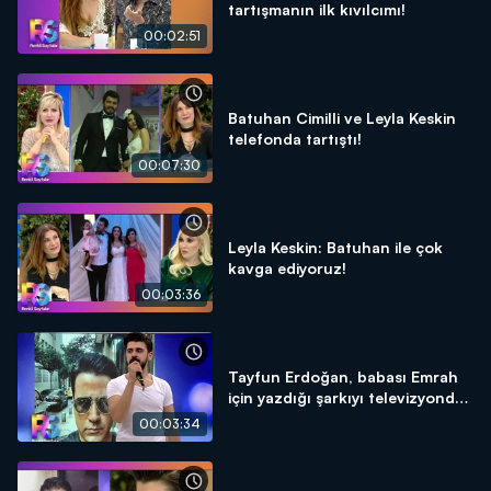
tartışmanın ilk kıvılcımı!
00:02:51
Batuhan Cimilli ve Leyla Keskin
telefonda tartıştı!
00:07:30
Leyla Keskin: Batuhan ile çok
kavga ediyoruz!
00:03:36
Tayfun Erdoğan, babası Emrah
için yazdığı şarkıyı televizyonda
ilk kez söyledi!
00:03:34