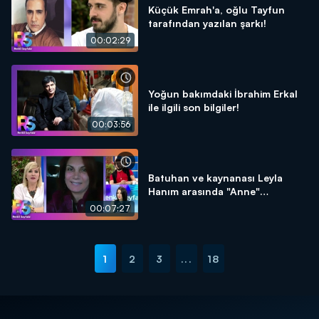
Küçük Emrah'a, oğlu Tayfun
tarafından yazılan şarkı!
00:02:29
Yoğun bakımdaki İbrahim Erkal
ile ilgili son bilgiler!
00:03:56
Batuhan ve kaynanası Leyla
Hanım arasında "Anne"
tartışması!
00:07:27
1
2
3
...
18