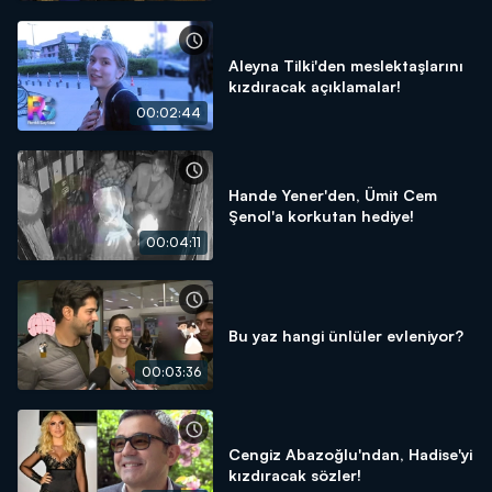
Aleyna Tilki'den meslektaşlarını
kızdıracak açıklamalar!
00:02:44
Hande Yener'den, Ümit Cem
Şenol'a korkutan hediye!
00:04:11
Bu yaz hangi ünlüler evleniyor?
00:03:36
Cengiz Abazoğlu'ndan, Hadise'yi
kızdıracak sözler!