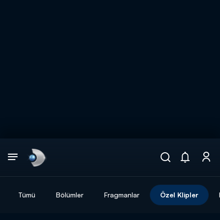
Arama
muhteşem ikili
ARAMA SONUÇLARI
Tümü
Bölümler
Fragmanlar
Özel Klipler
DİĞER SONUÇLAR