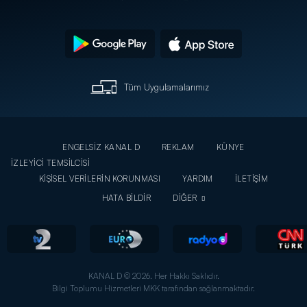
Tüm Uygulamalarımız
ENGELSİZ KANAL D
REKLAM
KÜNYE
İZLEYİCİ TEMSİLCİSİ
KİŞİSEL VERİLERİN KORUNMASI
YARDIM
İLETİŞİM
HATA BİLDİR
DİĞER
KANAL D © 2026. Her Hakkı Saklıdır.
Bilgi Toplumu Hizmetleri MKK tarafından sağlanmaktadır.