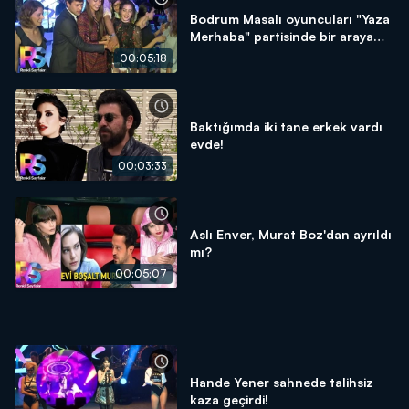
Bodrum Masalı oyuncuları "Yaza
Merhaba" partisinde bir araya
geldi!
00:05:18
Baktığımda iki tane erkek vardı
evde!
00:03:33
Aslı Enver, Murat Boz'dan ayrıldı
mı?
00:05:07
Hande Yener sahnede talihsiz
kaza geçirdi!