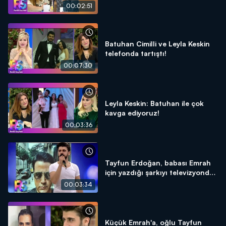
00:02:51
Batuhan Cimilli ve Leyla Keskin
telefonda tartıştı!
00:07:30
Leyla Keskin: Batuhan ile çok
kavga ediyoruz!
00:03:36
Tayfun Erdoğan, babası Emrah
için yazdığı şarkıyı televizyonda
ilk kez söyledi!
00:03:34
Küçük Emrah'a, oğlu Tayfun