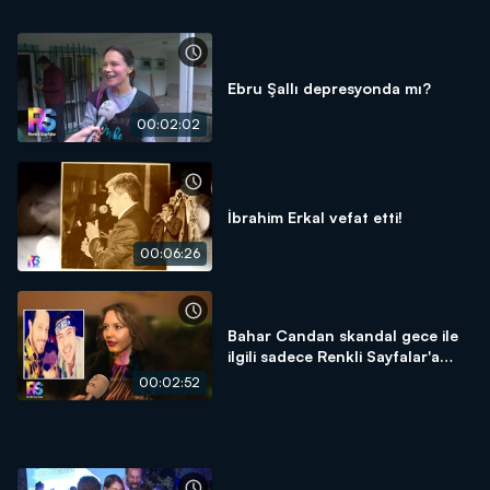
Ebru Şallı depresyonda mı?
00:02:02
İbrahim Erkal vefat etti!
00:06:26
Bahar Candan skandal gece ile
ilgili sadece Renkli Sayfalar'a
konuştu!
00:02:52