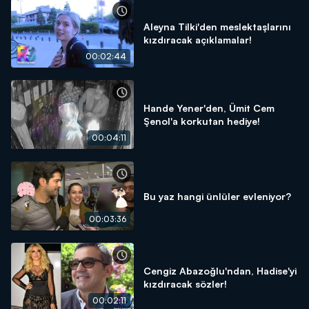
Aleyna Tilki'den meslektaşlarını
kızdıracak açıklamalar!
00:02:44
Hande Yener'den, Ümit Cem
Şenol'a korkutan hediye!
00:04:11
Bu yaz hangi ünlüler evleniyor?
00:03:36
Cengiz Abazoğlu'ndan, Hadise'yi
kızdıracak sözler!
00:02:11