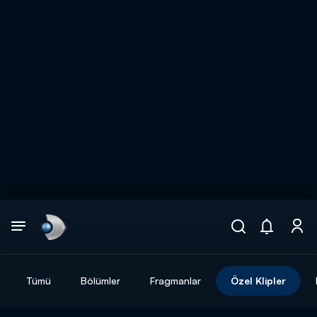
Arama
muhteşem ikili
ARAMA SONUÇLARI
Tümü
Bölümler
Fragmanlar
Özel Klipler
DİĞER SONUÇLAR