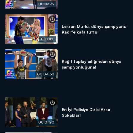
00:03:39
Lerzan Mutlu, dünya şampiyonu
Kadir'e kafa tuttu!
00:01:11
Kağıt toplayıcılığından dünya
şampiyonluğuna!
00:04:50
En İyi Polisiye Dizisi Arka
Sokaklar!
00:01:20