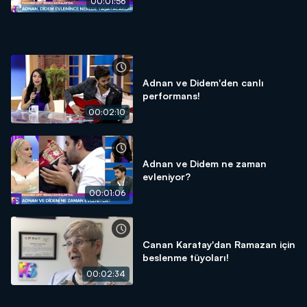
00:01:56
Adnan ve Didem'den canlı
performans!
00:02:10
Adnan ve Didem ne zaman
evleniyor?
00:01:06
Canan Karatay'dan Ramazan için
beslenme tüyoları!
00:02:34