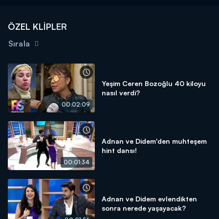
ÖZEL KLİPLER
Sırala
Yeşim Ceren Bozoğlu 40 kiloyu
nasıl verdi?
00:02:09
Adnan ve Didem'den muhteşem
hint dansı!
00:01:34
Adnan ve Didem evlendikten
sonra nerede yaşayacak?