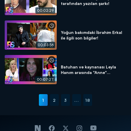
tarafından yazılan şarkı!
00:02:29
Yoğun bakımdaki İbrahim Erkal
ile ilgili son bilgiler!
00:03:56
Batuhan ve kaynanası Leyla
Hanım arasında "Anne"
tartışması!
00:07:27
1
2
3
...
18