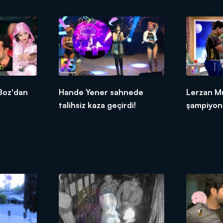
 Boz'dan
Hande Yener sahnede
Lerzan Mu
talihsiz kaza geçirdi!
şampiyonu
tuttu!