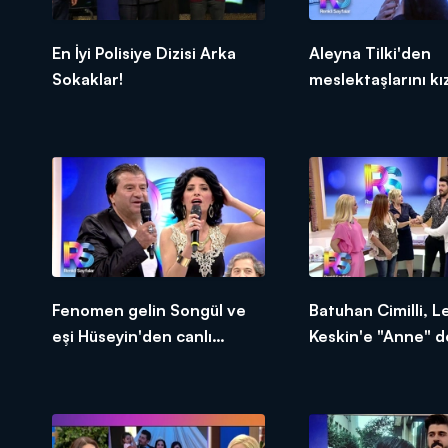
En İyi Polisiye Dizisi Arka
Aleyna Tilki'den
Sokaklar!
meslektaşlarını kı
açıklamalar!
Fenomen gelin Songül ve
Batuhan Cimilli, L
eşi Hüseyin'den canlı
Keskin'e "Anne" d
performanslar!