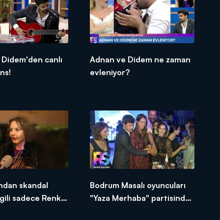
 Didem'den canlı
Adnan ve Didem ne zaman
ns!
evleniyor?
ndan skandal
Bodrum Masalı oyuncuları
lgili sadece Renkli
"Yaza Merhaba" partisinde
a konuştu!
bir araya geldi!