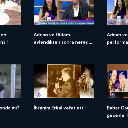
den
Adnan ve Didem
Adnan ve
nsı!
evlendikten sonra nerede
performa
yaşayacak?
yonda mı?
İbrahim Erkal vefat etti!
Bahar Ca
gece ile i
Sayfalar'