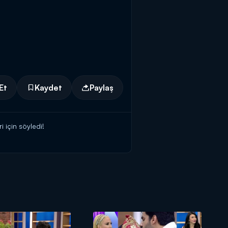
Et
Kaydet
Paylaş
i için söyledi!