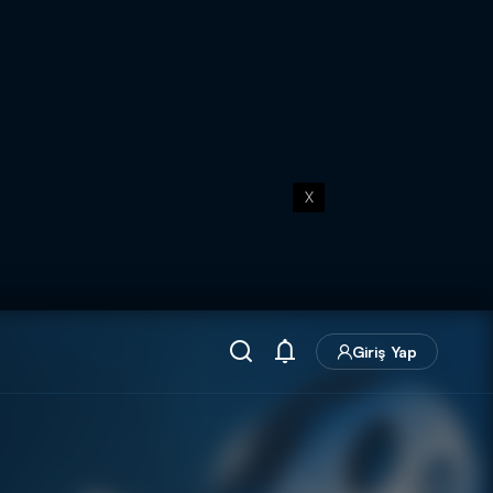
X
Giriş Yap