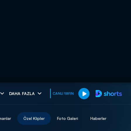
muhteşem ikili
DAHA FAZLA
CANLI YAYIN
I
manlar
Özel Klipler
Foto Galeri
Haberler