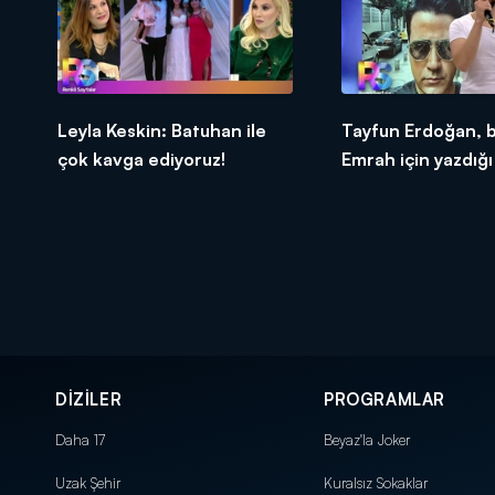
Leyla Keskin: Batuhan ile
Tayfun Erdoğan, 
çok kavga ediyoruz!
Emrah için yazdığı 
televizyonda ilk k
söyledi!
DİZİLER
PROGRAMLAR
Daha 17
Beyaz'la Joker
Uzak Şehir
Kuralsız Sokaklar