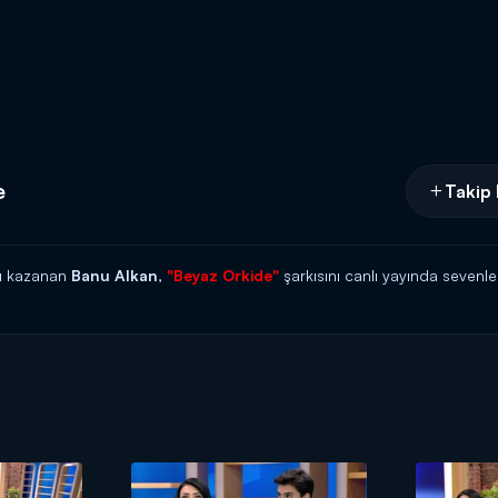
e
Takip 
ını kazanan
Banu Alkan
,
"Beyaz Orkide"
şarkısını canlı yayında sevenler