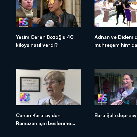
Yeşim Ceren Bozoğlu 40
Adnan ve Didem'
kiloyu nasıl verdi?
muhteşem hint da
Canan Karatay'dan
Ebru Şallı depres
Ramazan için beslenme
tüyoları!