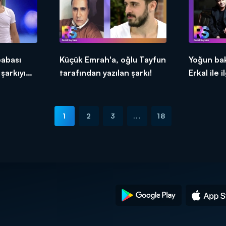
babası
Küçük Emrah'a, oğlu Tayfun
Yoğun ba
şarkıyı
tarafından yazılan şarkı!
Erkal ile i
ez
1
2
3
...
18