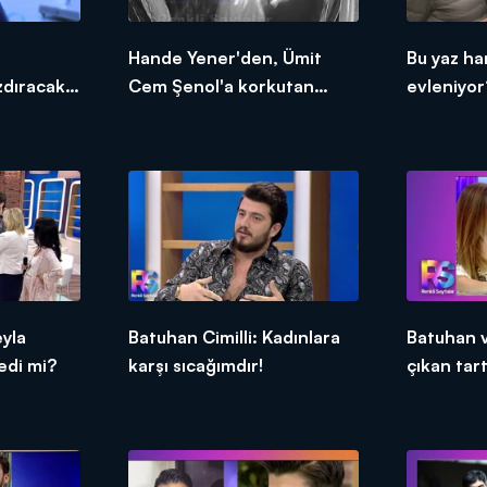
Hande Yener'den, Ümit
Bu yaz ha
zdıracak
Cem Şenol'a korkutan
evleniyor
hediye!
eyla
Batuhan Cimilli: Kadınlara
Batuhan v
edi mi?
karşı sıcağımdır!
çıkan tar
kıvılcımı!