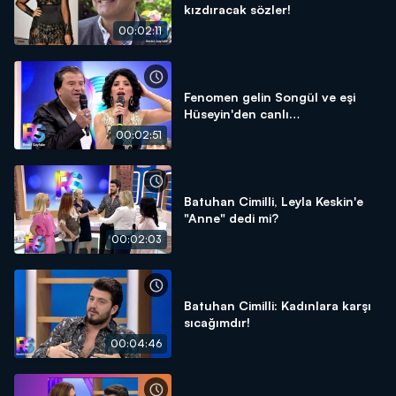
kızdıracak sözler!
00:02:11
Fenomen gelin Songül ve eşi
Hüseyin'den canlı
performanslar!
00:02:51
Batuhan Cimilli, Leyla Keskin'e
"Anne" dedi mi?
00:02:03
Batuhan Cimilli: Kadınlara karşı
sıcağımdır!
00:04:46