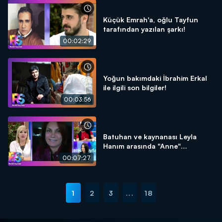
Küçük Emrah'a, oğlu Tayfun
tarafından yazılan şarkı!
00:02:29
Yoğun bakımdaki İbrahim Erkal
ile ilgili son bilgiler!
00:03:56
Batuhan ve kaynanası Leyla
Hanım arasında "Anne"
tartışması!
00:07:27
1
2
3
...
18