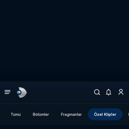
Arama
muhteşem ikili
ARAMA SONUÇLARI
Tümü
Bölümler
Fragmanlar
Özel Klipler
DİĞER SONUÇLAR