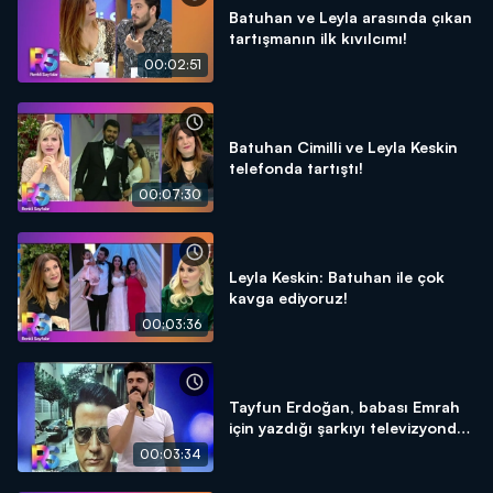
Batuhan ve Leyla arasında çıkan
tartışmanın ilk kıvılcımı!
00:02:51
Batuhan Cimilli ve Leyla Keskin
telefonda tartıştı!
00:07:30
Leyla Keskin: Batuhan ile çok
kavga ediyoruz!
00:03:36
Tayfun Erdoğan, babası Emrah
için yazdığı şarkıyı televizyonda
ilk kez söyledi!
00:03:34