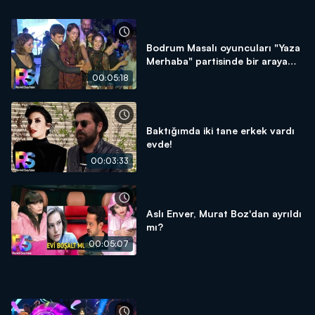
Bodrum Masalı oyuncuları "Yaza
Merhaba" partisinde bir araya
geldi!
00:05:18
Baktığımda iki tane erkek vardı
evde!
00:03:33
Aslı Enver, Murat Boz'dan ayrıldı
mı?
00:05:07