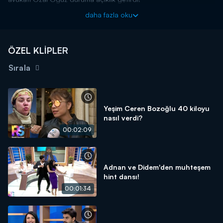
daha fazla oku
ÖZEL KLİPLER
Sırala
Yeşim Ceren Bozoğlu 40 kiloyu
nasıl verdi?
00:02:09
Adnan ve Didem'den muhteşem
hint dansı!
00:01:34