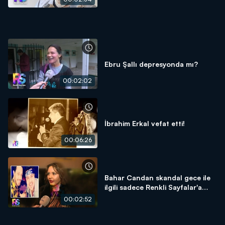
Ebru Şallı depresyonda mı?
00:02:02
İbrahim Erkal vefat etti!
00:06:26
Bahar Candan skandal gece ile
ilgili sadece Renkli Sayfalar'a
konuştu!
00:02:52