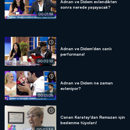
Adnan ve Didem evlendikten
sonra nerede yaşayacak?
00:01:56
Adnan ve Didem'den canlı
performans!
00:02:10
Adnan ve Didem ne zaman
evleniyor?
00:01:06
Canan Karatay'dan Ramazan için
beslenme tüyoları!
00:02:34