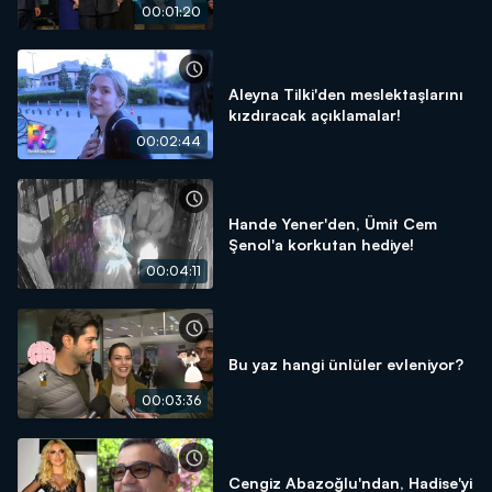
00:01:20
Aleyna Tilki'den meslektaşlarını
kızdıracak açıklamalar!
00:02:44
Hande Yener'den, Ümit Cem
Şenol'a korkutan hediye!
00:04:11
Bu yaz hangi ünlüler evleniyor?
00:03:36
Cengiz Abazoğlu'ndan, Hadise'yi