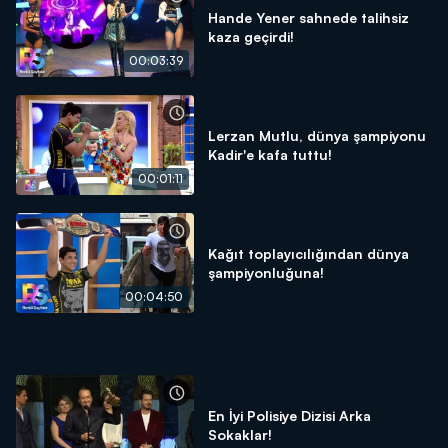
Hande Yener sahnede talihsiz
kaza geçirdi!
00:03:39
Lerzan Mutlu, dünya şampiyonu
Kadir'e kafa tuttu!
00:01:11
Kağıt toplayıcılığından dünya
şampiyonluğuna!
00:04:50
En İyi Polisiye Dizisi Arka
Sokaklar!