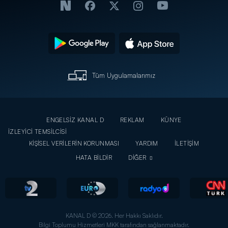
Tüm Uygulamalarımız
ENGELSİZ KANAL D
REKLAM
KÜNYE
İZLEYİCİ TEMSİLCİSİ
KİŞİSEL VERİLERİN KORUNMASI
YARDIM
İLETİŞİM
HATA BİLDİR
DİĞER
KANAL D © 2026. Her Hakkı Saklıdır.
Bilgi Toplumu Hizmetleri MKK tarafından sağlanmaktadır.