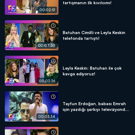
tartışmanın ilk kıvılcımı!
00:02:51
Batuhan Cimilli ve Leyla Keskin
telefonda tartıştı!
00:07:30
Leyla Keskin: Batuhan ile çok
kavga ediyoruz!
00:03:36
Tayfun Erdoğan, babası Emrah
için yazdığı şarkıyı televizyonda
ilk kez söyledi!
00:03:34