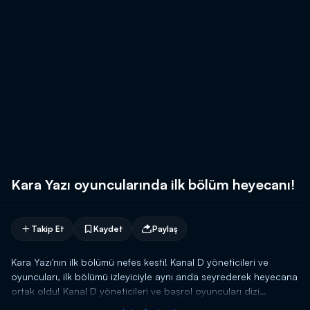
Kara Yazı oyuncularında ilk bölüm heyecanı!
Takip Et
Kaydet
Paylaş
Kara Yazı'nın ilk bölümü nefes kesti! Kanal D yöneticileri ve
oyuncuları, ilk bölümü izleyiciyle aynı anda seyrederek heyecana
ortak oldu! Kanal D yöneticileri ve başrol oyuncuları dizi
hakkında önemli açıklamalarda bulundu!