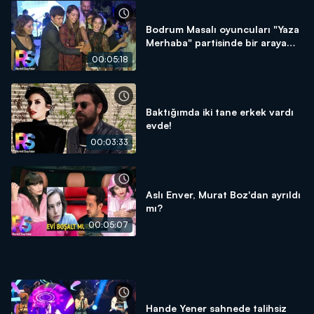
Bodrum Masalı oyuncuları "Yaza
Merhaba" partisinde bir araya
geldi!
00:05:18
Baktığımda iki tane erkek vardı
evde!
00:03:33
Aslı Enver, Murat Boz'dan ayrıldı
mı?
00:05:07
Hande Yener sahnede talihsiz