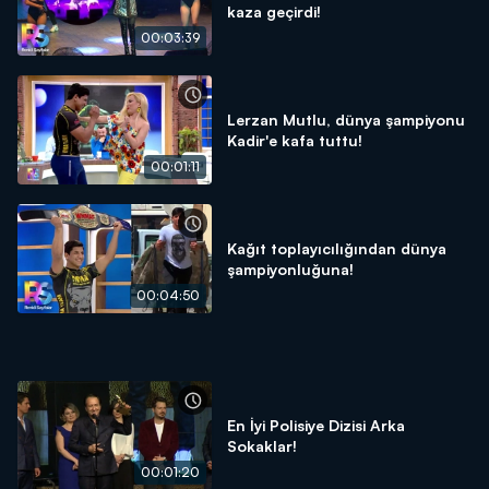
kaza geçirdi!
00:03:39
Lerzan Mutlu, dünya şampiyonu
Kadir'e kafa tuttu!
00:01:11
Kağıt toplayıcılığından dünya
şampiyonluğuna!
00:04:50
En İyi Polisiye Dizisi Arka
Sokaklar!
00:01:20