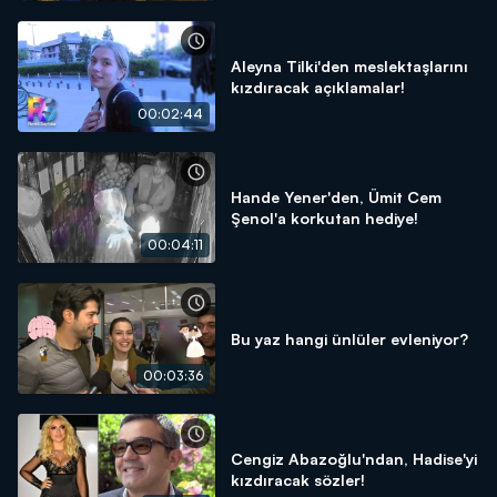
Aleyna Tilki'den meslektaşlarını
kızdıracak açıklamalar!
00:02:44
Hande Yener'den, Ümit Cem
Şenol'a korkutan hediye!
00:04:11
Bu yaz hangi ünlüler evleniyor?
00:03:36
Cengiz Abazoğlu'ndan, Hadise'yi
kızdıracak sözler!