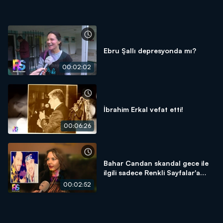
Ebru Şallı depresyonda mı?
00:02:02
İbrahim Erkal vefat etti!
00:06:26
Bahar Candan skandal gece ile
ilgili sadece Renkli Sayfalar'a
konuştu!
00:02:52