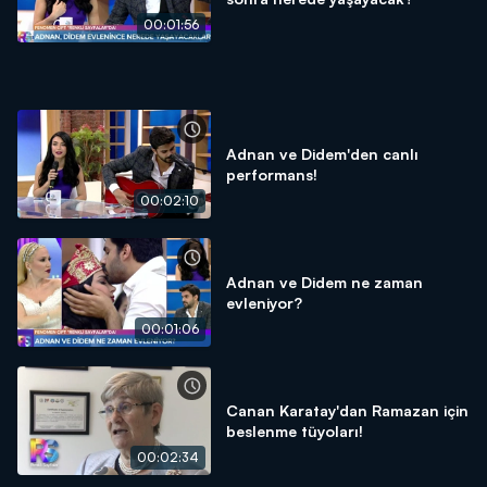
00:01:56
Adnan ve Didem'den canlı
performans!
00:02:10
Adnan ve Didem ne zaman
evleniyor?
00:01:06
Canan Karatay'dan Ramazan için
beslenme tüyoları!
00:02:34