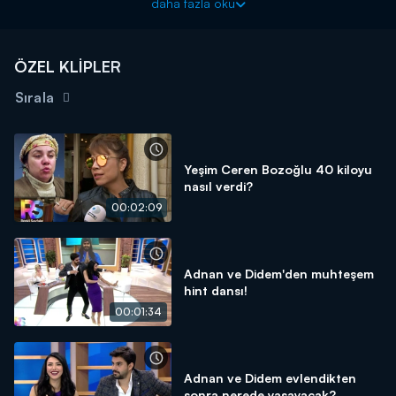
daha fazla oku
ÖZEL KLİPLER
Sırala
Yeşim Ceren Bozoğlu 40 kiloyu
nasıl verdi?
00:02:09
Adnan ve Didem'den muhteşem
hint dansı!
00:01:34
Adnan ve Didem evlendikten
sonra nerede yaşayacak?