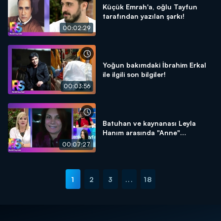
Küçük Emrah'a, oğlu Tayfun
tarafından yazılan şarkı!
00:02:29
Yoğun bakımdaki İbrahim Erkal
ile ilgili son bilgiler!
00:03:56
Batuhan ve kaynanası Leyla
Hanım arasında "Anne"
tartışması!
00:07:27
1
2
3
...
18