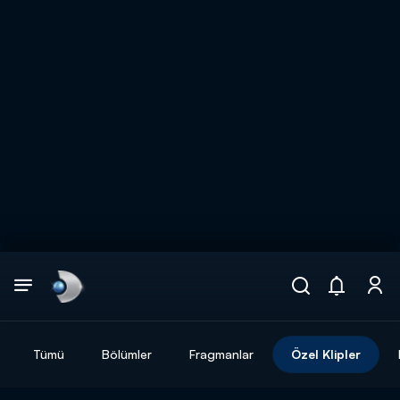
Arama
muhteşem ikili
ARAMA SONUÇLARI
Tümü
Bölümler
Fragmanlar
Özel Klipler
DİĞER SONUÇLAR