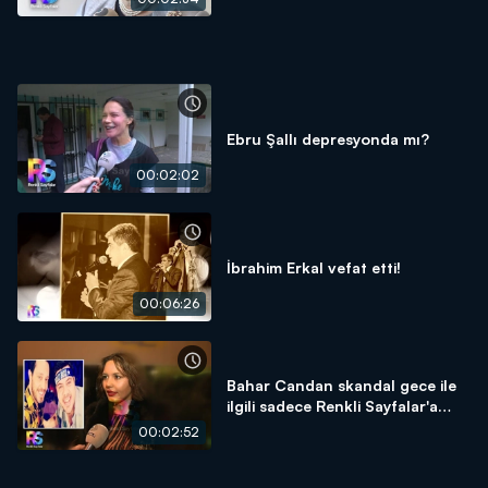
Ebru Şallı depresyonda mı?
00:02:02
İbrahim Erkal vefat etti!
00:06:26
Bahar Candan skandal gece ile
ilgili sadece Renkli Sayfalar'a
konuştu!
00:02:52