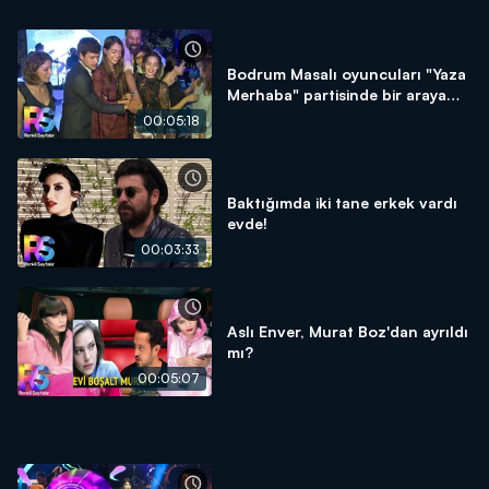
Bodrum Masalı oyuncuları "Yaza
Merhaba" partisinde bir araya
geldi!
00:05:18
Baktığımda iki tane erkek vardı
evde!
00:03:33
Aslı Enver, Murat Boz'dan ayrıldı
mı?
00:05:07