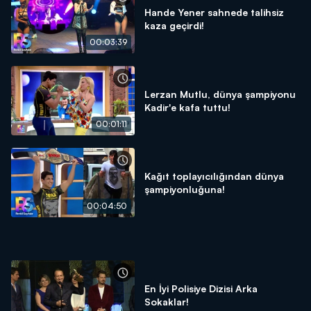
Hande Yener sahnede talihsiz
kaza geçirdi!
00:03:39
Lerzan Mutlu, dünya şampiyonu
Kadir'e kafa tuttu!
00:01:11
Kağıt toplayıcılığından dünya
şampiyonluğuna!
00:04:50
En İyi Polisiye Dizisi Arka
Sokaklar!