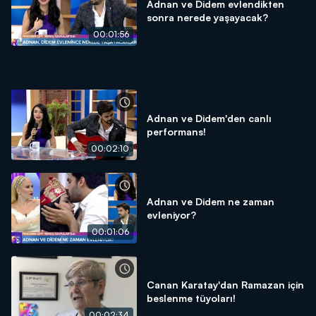
Adnan ve Didem evlendikten
sonra nerede yaşayacak?
00:01:56
Adnan ve Didem'den canlı
performans!
00:02:10
Adnan ve Didem ne zaman
evleniyor?
00:01:06
Canan Karatay'dan Ramazan için
beslenme tüyoları!
00:02:34