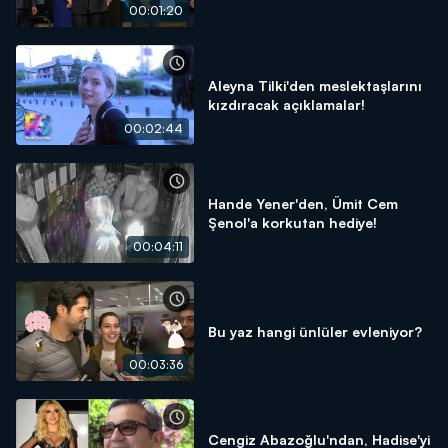
00:01:20
Aleyna Tilki'den meslektaşlarını
kızdıracak açıklamalar!
00:02:44
Hande Yener'den, Ümit Cem
Şenol'a korkutan hediye!
00:04:11
Bu yaz hangi ünlüler evleniyor?
00:03:36
Cengiz Abazoğlu'ndan, Hadise'yi