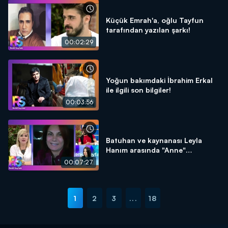
Küçük Emrah'a, oğlu Tayfun
tarafından yazılan şarkı!
00:02:29
Yoğun bakımdaki İbrahim Erkal
ile ilgili son bilgiler!
00:03:56
Batuhan ve kaynanası Leyla
Hanım arasında "Anne"
tartışması!
00:07:27
1
2
3
...
18