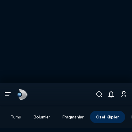
Arama
muhteşem ikili
ARAMA SONUÇLARI
Tümü
Bölümler
Fragmanlar
Özel Klipler
DİĞER SONUÇLAR