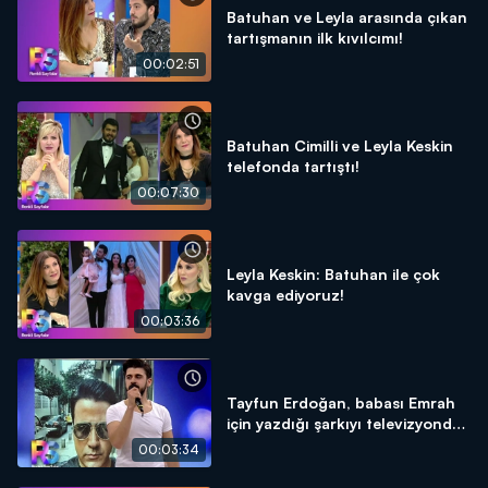
Batuhan ve Leyla arasında çıkan
tartışmanın ilk kıvılcımı!
00:02:51
Batuhan Cimilli ve Leyla Keskin
telefonda tartıştı!
00:07:30
Leyla Keskin: Batuhan ile çok
kavga ediyoruz!
00:03:36
Tayfun Erdoğan, babası Emrah
için yazdığı şarkıyı televizyonda
ilk kez söyledi!
00:03:34