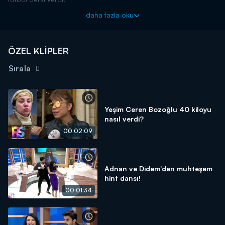
daha fazla oku
ÖZEL KLİPLER
Sırala
Yeşim Ceren Bozoğlu 40 kiloyu
nasıl verdi?
00:02:09
Adnan ve Didem'den muhteşem
hint dansı!
00:01:34