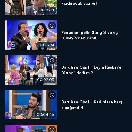
kızdıracak sözler!
00:02:11
Fenomen gelin Songül ve eşi
Hüseyin'den canlı
performanslar!
00:02:51
Batuhan Cimilli, Leyla Keskin'e
"Anne" dedi mi?
00:02:03
Batuhan Cimilli: Kadınlara karşı
sıcağımdır!
00:04:46