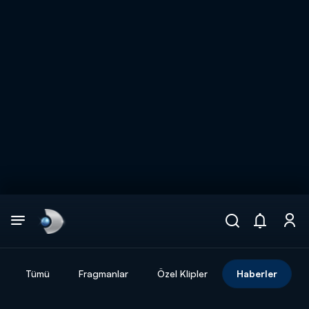
Arama
muhteşem ikili
ARAMA SONUÇLARI
Tümü
Fragmanlar
Özel Klipler
Haberler
DİĞER SONUÇLAR