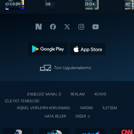
önemli
konuşuyor!
00:05:29
00:03:08
00:03:04
00:04:10
gelişme!
Tüm Uygulamalarımız
ENGELSİZ KANAL D
REKLAM
KÜNYE
İZLEYİCİ TEMSİLCİSİ
KİŞİSEL VERİLERİN KORUNMASI
YARDIM
İLETİŞİM
HATA BİLDİR
DİĞER