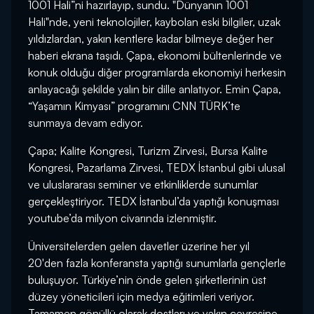
1001 Hali”ni hazırlayıp, sundu. "Dünyanın 1001
Hali"nde, yeni teknolojiler, kaybolan eski bilgiler, uzak
yıldızlardan, yakın kentlere kadar bilmeye değer her
haberi ekrana taşıdı. Çapa, ekonomi bültenlerinde ve
konuk olduğu diğer programlarda ekonomiyi herkesin
anlayacağı şekilde yalın bir dille anlatıyor. Emin Çapa,
“Yaşamın Kimyası” programını CNN TÜRK’te
sunmaya devam ediyor.
Çapa; Kalite Kongresi, Turizm Zirvesi, Bursa Kalite
Kongresi, Pazarlama Zirvesi, TEDX İstanbul gibi ulusal
ve uluslararası seminer ve etkinliklerde sunumlar
gerçekleştiriyor. TEDX İstanbul’da yaptığı konuşması
youtube’da milyon civarında izlenmiştir.
Üniversitelerden gelen davetler üzerine her yıl
20'den fazla konferansta yaptığı sunumlarla gençlerle
buluşuyor. Türkiye’nin önde gelen şirketlerinin üst
düzey yöneticileri için medya eğitimleri veriyor.
Tamamen gönüllü olarak dostları ve yakın çevresine,