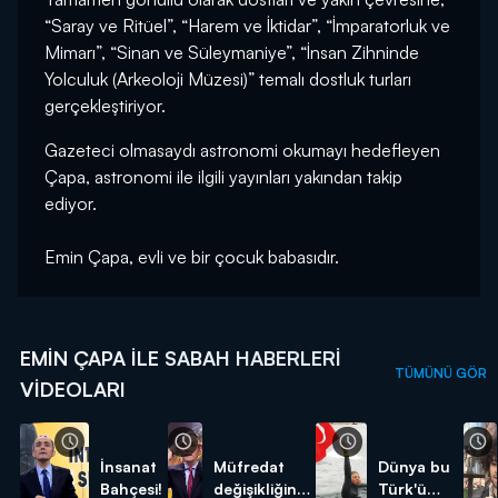
“Saray ve Ritüel”, “Harem ve İktidar”, “İmparatorluk ve
Mimarı”, “Sinan ve Süleymaniye”, “İnsan Zihninde
Yolculuk (Arkeoloji Müzesi)” temalı dostluk turları
gerçekleştiriyor.
Gazeteci olmasaydı astronomi okumayı hedefleyen
Çapa, astronomi ile ilgili yayınları yakından takip
ediyor.
Emin Çapa, evli ve bir çocuk babasıdır.
EMIN ÇAPA ILE SABAH HABERLERI
TÜMÜNÜ GÖR
VIDEOLARI
İnsanat
Müfredat
Dünya bu
Bahçesi!
değişikliğinde
Türk'ü